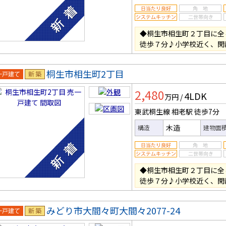
◆桐生市相生町２丁目に全
徒歩７分♪小学校近く、閑
桐生市相生町2丁目
一戸建
新築
2,480
4LDK
万円
/
東武桐生線 相老駅
徒歩7分
木造
構造
建物面
◆桐生市相生町２丁目に全
徒歩７分♪小学校近く、閑
みどり市大間々町大間々2077-24
一戸建
新築