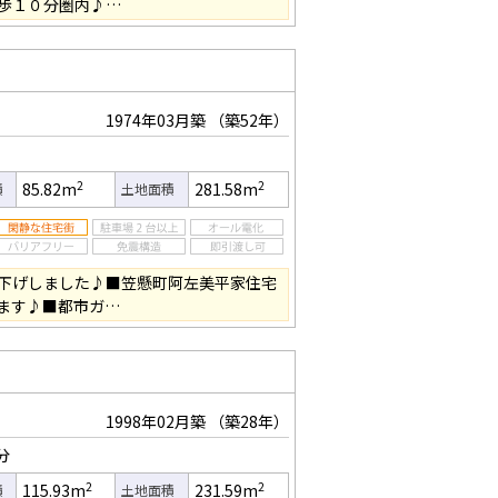
歩１０分圏内♪…
1974年03月築
（築52年）
2
2
85.82m
281.58m
積
土地面積
下げしました♪■笠懸町阿左美平家住宅
ます♪■都市ガ…
1998年02月築
（築28年）
分
2
2
115.93m
231.59m
積
土地面積