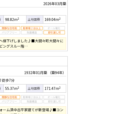
2026年03月築
2
2
98.82m
169.04m
積
土地面積
へ値下げしました♪■大間々町大間々に
ビングスルー階…
1932年01月築
（築94年）
駅
徒歩7分
2
2
55.37m
171.47m
積
土地面積
ォーム済中古平家建てが新登場♪■コン