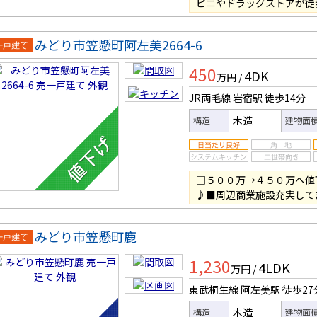
ビニやドラッグストアが徒
みどり市笠懸町阿左美2664-6
一戸建
450
4DK
万円
/
JR両毛線 岩宿駅
徒歩14分
木造
構造
建物面
□５００万→４５０万へ値
♪■周辺商業施設充実して
みどり市笠懸町鹿
一戸建
1,230
4LDK
万円
/
東武桐生線 阿左美駅
徒歩27
木造
構造
建物面