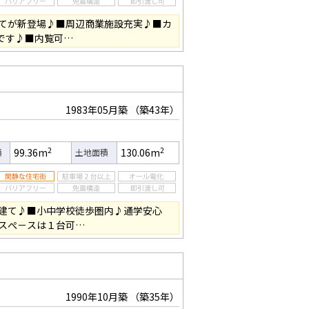
てが新登場♪■周辺商業施設充実♪■カ
です♪■内覧可…
1983年05月築
（築43年）
2
2
99.36m
130.06m
積
土地面積
建て♪■小中学校徒歩圏内♪通学安心
スぺ－スは１台可…
1990年10月築
（築35年）