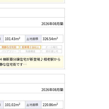
2026年08月築
2
2
101.43m
326.54m
積
土地面積
４棟新築分譲住宅が新登場♪相老駅から
静な住宅街です…
2026年08月築
2
2
101.02m
220.86m
積
土地面積