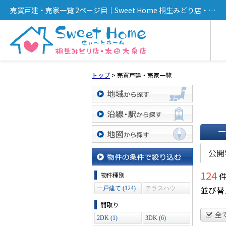
売買戸建・売家一覧 2ページ目｜Sweet Home 桐生みどり店・太
田大泉店
トップ
>
売買戸建・売家一覧
地域から探す
沿線・駅から探す
一覧で
地図から探す
公開
物件の条件で絞り込む
124
件
物件種別
並び替
一戸建て (124)
テラスハウ
ス (0)
間取り
全
2DK (1)
3DK (6)