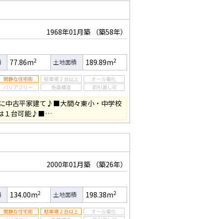
1968年01月築
（築58年）
2
2
77.86m
189.89m
積
土地面積
に中古平家建て♪■大間々東小・中学校
は１台可能♪■…
2000年01月築
（築26年）
2
2
134.00m
198.38m
積
土地面積