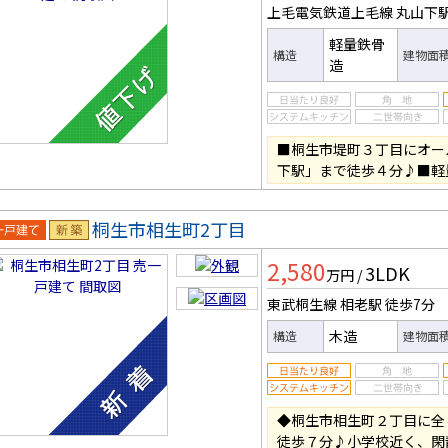
上毛電気鉄道上毛線 丸山下
軽量鉄骨
構造
建物面
造
■桐生市堤町３丁目にオー
下駅」まで徒歩４分♪■軽
桐生市相生町2丁目
一戸建
新築
2,580
3LDK
万円
/
東武桐生線 相老駅
徒歩7分
木造
構造
建物面
◆桐生市相生町２丁目に全
徒歩７分♪小学校近く、閑