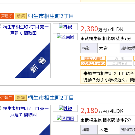
桐生市相生町2丁目
一戸建
新築
2,380
4LDK
万円
/
東武桐生線 相老駅
徒歩7分
木造
構造
建物面
◆桐生市相生町２丁目に全
徒歩７分♪小学校近く、閑
桐生市相生町2丁目
一戸建
新築
2,180
4LDK
万円
/
東武桐生線 相老駅
徒歩7分
木造
構造
建物面