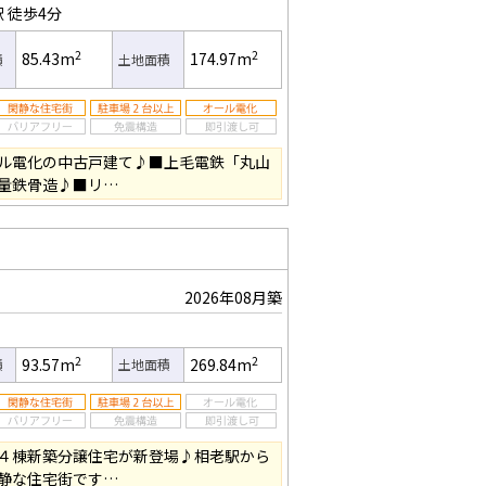
駅
徒歩4分
2
2
85.43m
174.97m
積
土地面積
ル電化の中古戸建て♪■上毛電鉄「丸山
量鉄骨造♪■リ…
2026年08月築
2
2
93.57m
269.84m
積
土地面積
４棟新築分譲住宅が新登場♪相老駅から
静な住宅街です…