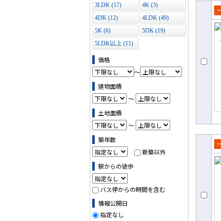
3LDK (17)
4K (3)
4DK (12)
4LDK (49)
売
て
5K (6)
5DK (19)
5LDK以上 (11)
価格
～
建物面積
～
土地面積
～
築年数
新築以外
売
て
駅からの徒歩
バス停からの時間を含む
情報公開日
指定なし