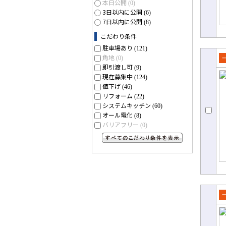
本日公開
(0)
3日以内に公開
(6)
7日以内に公開
(8)
こだわり条件
駐車場あり
(121)
角地
(0)
即引渡し可
売
(9)
現在募集中
て
(124)
値下げ
(46)
リフォーム
(22)
システムキッチン
(60)
オール電化
(8)
バリアフリー
(0)
すべてのこだわり条件を見る
売
て