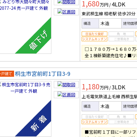
1,680
4LDK
万円
/
東武桐生線 相老駅
徒歩20分
木造
構造
建物面
□１７８０万→１６８０万
全１棟新築建売住宅♪■リ
桐生市宮前町1丁目3-9
一戸建
1,180
3LDK
万円
/
上毛電気鉄道上毛線 西桐生
木造
構造
建物面
■宮前町１丁目に一部リフ