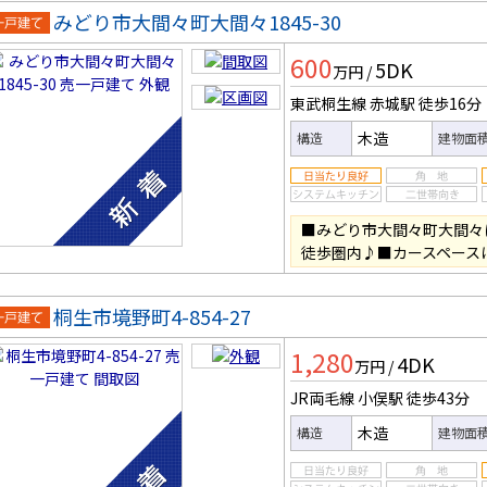
みどり市大間々町大間々1845-30
一戸建
600
5DK
万円
/
東武桐生線 赤城駅
徒歩16分
木造
構造
建物面
■みどり市大間々町大間々
徒歩圏内♪■カースペース
桐生市境野町4-854-27
一戸建
1,280
4DK
万円
/
JR両毛線 小俣駅
徒歩43分
木造
構造
建物面