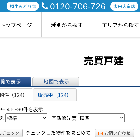
0120-706-726
桐生みどり店
太田大泉店
トップページ
種別から探す
エリアから探す
売買戸建
表示
地図で表示
物件（124）
販売中（124）
中 41～80件を表示
え
画像優先度
チェックした物件をまとめて
てチェック
お問い合わせ