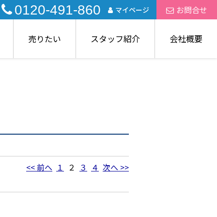
0120-491-860
お問合せ
マイページ
売りたい
スタッフ紹介
会社概要
<< 前へ
１
２
３
４
次へ >>