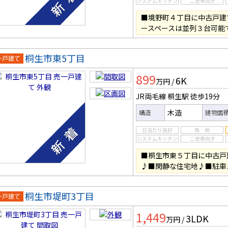
■境野町４丁目に中古戸建
ースペースは並列３台可能
桐生市東5丁目
一戸建
899
6K
万円
/
JR両毛線 桐生駅
徒歩19分
木造
構造
建物面
■桐生市東５丁目に中古戸
♪■閑静な住宅地♪■駐車
桐生市堤町3丁目
一戸建
1,449
3LDK
万円
/