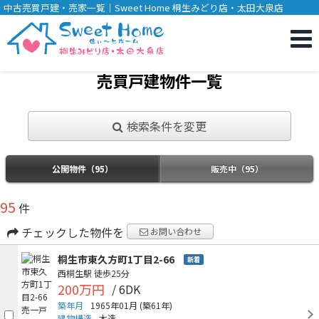
中古売買戸建・売家一覧｜Sweet Home 桐生みどり店・太田大泉店
売買戸建物件一覧
検索条件を変更
公開物件（95）
販売中（95）
95
件
チェックした物件を
お問い合わせ
桐生市東久方町1丁目2-66
新着
西桐生駅
徒歩25分
200万円
/ 6DK
築年月
1965年01月
(築61年)
建物構造
木造