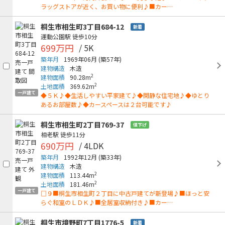
ラッグストアが近く、お買い物に便利♪■カー…
桐生市相生町3丁目684-12
新着
運動公園駅
徒歩10分
699万円
/ 5K
築年月
1969年06月
(築57年)
建物構造
木造
2
建物面積
90.28m
2
土地面積
369.62m
一戸建て
◆５Ｋ♪◆生活しやすい平家建て♪◆閑静な住宅地♪◆ゆとり
あるお部屋数♪◆カースペースは２台可能です♪
桐生市相生町2丁目769-37
値下げ
相老駅
徒歩11分
690万円
/ 4LDK
築年月
1992年12月
(築33年)
建物構造
木造
2
建物面積
113.44m
2
土地面積
181.46m
一戸建て
□９■桐生市相生町２丁目に中古戸建てが新登場♪■ほっと安
らぐ和室のＬＤＫ♪■全居室収納付き♪■カー…
桐生市境野町7丁目1776-5
新着