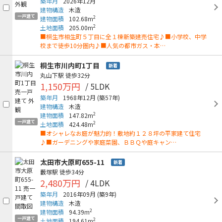
築年月
2026年12月
建物構造
木造
一戸建て
2
建物面積
102.68m
2
土地面積
205.00m
■桐生市相生町５丁目に全１棟新築建売住宅♪■小学校、中学
校まで徒歩10分圏内♪■人気の都市ガス・本…
桐生市川内町1丁目
新着
丸山下駅
徒歩32分
1,150万円
/ 5LDK
築年月
1968年12月
(築57年)
建物構造
木造
2
建物面積
147.82m
一戸建て
2
土地面積
424.48m
■オシャレなお庭が魅力的！敷地約１２８坪の平家建て住宅
♪■ガーデニングや家庭菜園、ＢＢＱや庭キャン…
太田市大原町655-11
新着
藪塚駅
徒歩34分
2,480万円
/ 4LDK
築年月
2016年09月
(築9年)
建物構造
木造
2
建物面積
94.39m
一戸建て
2
土地面積
194.61m