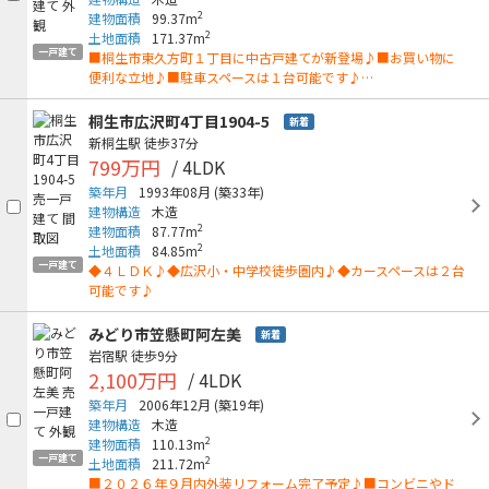
2
建物面積
99.37m
2
土地面積
171.37m
一戸建て
■桐生市東久方町１丁目に中古戸建てが新登場♪■お買い物に
便利な立地♪■駐車スペースは１台可能です♪…
桐生市広沢町4丁目1904-5
新着
新桐生駅
徒歩37分
799万円
/ 4LDK
築年月
1993年08月
(築33年)
建物構造
木造
2
建物面積
87.77m
2
土地面積
84.85m
一戸建て
◆４ＬＤＫ♪◆広沢小・中学校徒歩圏内♪◆カースペースは２台
可能です♪
みどり市笠懸町阿左美
新着
岩宿駅
徒歩9分
2,100万円
/ 4LDK
築年月
2006年12月
(築19年)
建物構造
木造
2
建物面積
110.13m
一戸建て
2
土地面積
211.72m
■２０２６年９月内外装リフォーム完了予定♪■コンビニやド