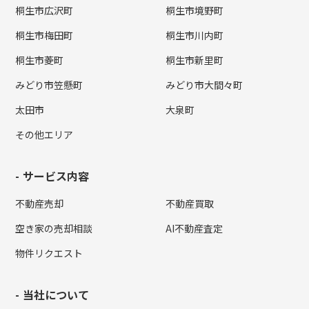
桐生市広沢町
桐生市境野町
桐生市梅田町
桐生市川内町
桐生市菱町
桐生市新里町
みどり市笠懸町
みどり市大間々町
太田市
大泉町
その他エリア
サービス内容
不動産売却
不動産買取
空き家の売却相談
AI不動産査定
物件リクエスト
当社について