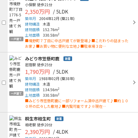
小俣駅
徒歩21分
2,350万円
/ 5LDK
築年月
2004年12月
(築21年)
建物構造
木造
2
建物面積
152.76m
2
土地面積
330.58m
一戸建て
■境野町７丁目に中古戸建てが新登場♪■こだわりの詰まった
お家♪■お買い物に便利な立地♪■駐車場３台…
みどり市笠懸町鹿
新着
岩宿駅
徒歩25分
1,790万円
/ 5LDK
築年月
1988年02月
(築38年)
建物構造
木造
2
建物面積
134.56m
一戸建て
2
土地面積
330.58m
■みどり市笠懸町鹿に一部リフォーム済中古戸建て♪■約１０
０坪の広々した敷地♪■内覧可能です♪※現在…
桐生市相生町
新着
相老駅
徒歩20分
2,390万円
/ 4LDK