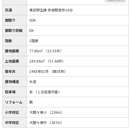
交通
東武桐生線 赤城駅徒歩16分
間取り
5DK
間取り詳細
DK
階数
1階建
2
建物面積
77.86m
（23.55坪）
2
土地面積
189.89m
（57.44坪）
築年月
1968年01月
（築58年）
建物構造
木造
駐車場
有
（１台拡張可能）
リフォーム
無
小学校区
大間々東小
（226m）
中学校区
大間々東中
（287m）