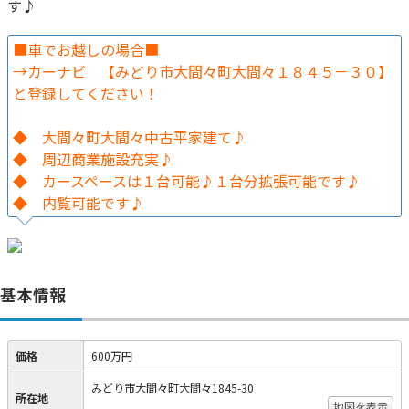
す♪
■車でお越しの場合■
→カーナビ 【みどり市大間々町大間々１８４５－３０】
と登録してください！
◆ 大間々町大間々中古平家建て♪
◆ 周辺商業施設充実♪
◆ カースペースは１台可能♪１台分拡張可能です♪
◆ 内覧可能です♪
基本情報
価格
600万円
みどり市大間々町大間々1845-30
所在地
地図を表示