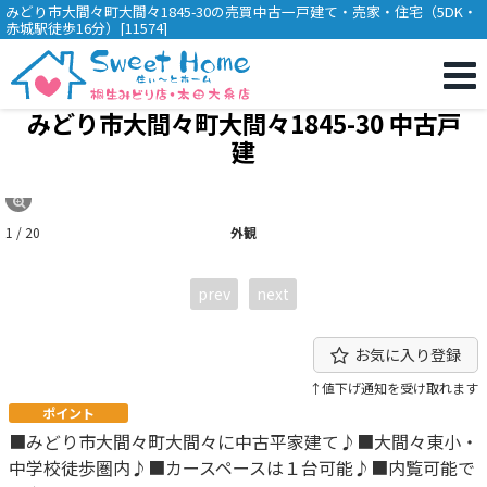
みどり市大間々町大間々1845-30の売買中古一戸建て・売家・住宅（5DK・
赤城駅徒歩16分）[11574]
みどり市大間々町大間々1845-30 中古戸
建
1 / 20
外観
prev
next
お気に入り登録
↑値下げ通知を受け取れます
ポイント
■みどり市大間々町大間々に中古平家建て♪■大間々東小・
中学校徒歩圏内♪■カースペースは１台可能♪■内覧可能で