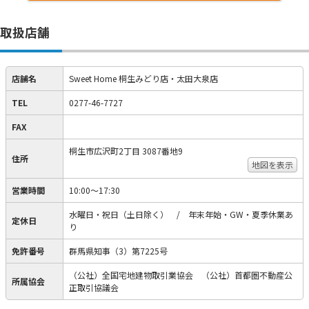
取扱店舗
店舗名
Sweet Home 桐生みどり店・太田大泉店
TEL
0277-46-7727
FAX
桐生市広沢町2丁目 3087番地9
住所
地図を表示
営業時間
10:00～17:30
水曜日・祝日（土日除く） / 年末年始・GW・夏季休業あ
定休日
り
免許番号
群馬県知事（3）第7225号
（公社）全国宅地建物取引業協会 （公社）首都圏不動産公
所属協会
正取引協議会