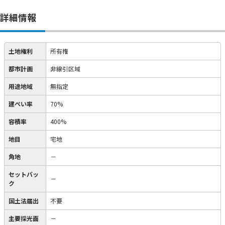
詳細情報
土地権利
所有権
都市計画
非線引区域
用途地域
無指定
建ぺい率
70%
容積率
400%
地目
宅地
角地
－
セットバッ
－
ク
国土法届出
不要
主要採光面
－