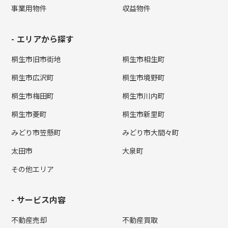
事業用物件
収益物件
エリアから探す
桐生市旧市街地
桐生市相生町
桐生市広沢町
桐生市境野町
桐生市梅田町
桐生市川内町
桐生市菱町
桐生市新里町
みどり市笠懸町
みどり市大間々町
太田市
大泉町
その他エリア
サービス内容
不動産売却
不動産買取