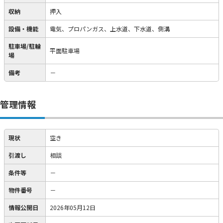
収納
押入
設備・機能
電気、プロパンガス、上水道、下水道、側溝
駐車場/駐輪
平面駐車場
場
備考
－
管理情報
現状
空き
引渡し
相談
条件等
－
物件番号
－
情報公開日
2026年05月12日