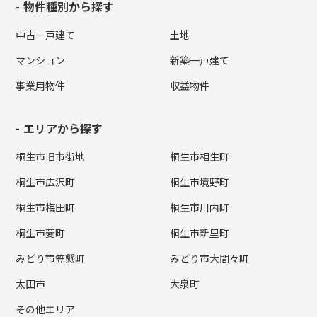
物件種別から探す
中古一戸建て
土地
マンション
新築一戸建て
事業用物件
収益物件
エリアから探す
桐生市旧市街地
桐生市相生町
桐生市広沢町
桐生市境野町
桐生市梅田町
桐生市川内町
桐生市菱町
桐生市新里町
みどり市笠懸町
みどり市大間々町
太田市
大泉町
その他エリア