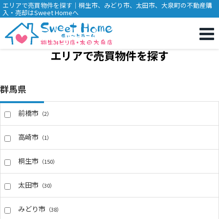
エリアで売買物件を探す｜桐生市、みどり市、太田市、大泉町の不動産購
入・売却はSweet Homeへ
エリアで売買物件を探す
群馬県
前橋市
（2）
高崎市
（1）
桐生市
（150）
太田市
（30）
みどり市
（38）