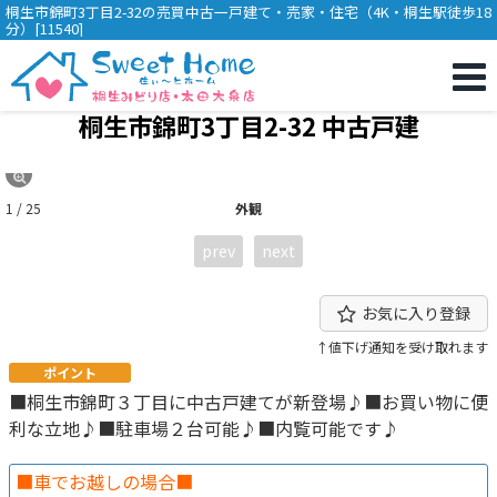
桐生市錦町3丁目2-32の売買中古一戸建て・売家・住宅（4K・桐生駅徒歩18
分）[11540]
桐生市錦町3丁目2-32 中古戸建
1 / 25
外観
prev
next
お気に入り登録
↑値下げ通知を受け取れます
ポイント
■桐生市錦町３丁目に中古戸建てが新登場♪■お買い物に便
利な立地♪■駐車場２台可能♪■内覧可能です♪
■車でお越しの場合■