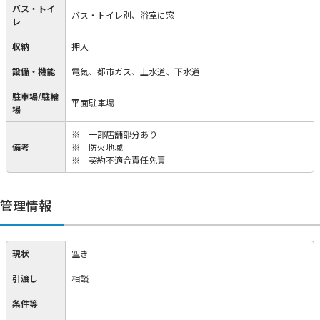
バス・トイ
バス・トイレ別、浴室に窓
レ
収納
押入
設備・機能
電気、都市ガス、上水道、下水道
駐車場/駐輪
平面駐車場
場
※ 一部店舗部分あり
備考
※ 防火地域
※ 契約不適合責任免責
管理情報
現状
空き
引渡し
相談
条件等
－