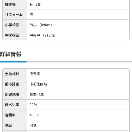
駐車場
有
2台
リフォーム
無
小学校区
南小
（898m）
中学校区
中央中
（712m）
詳細情報
土地権利
所有権
都市計画
市街化区域
用途地域
商業地域
建ぺい率
80%
容積率
400%
地目
宅地