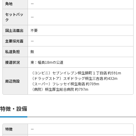
角地
－
セットバッ
－
ク
国土法届出
不要
主要採光面
－
私道負担
無
接道状況
東：幅員18mの公道
（コンビニ）セブンイレブン桐生錦町１丁目店 約591m
（ドラッグストア）スギドラッグ桐生三吉店 約432m
周辺施設
（スーパー）フレッセイ桐生南店 約709m
（病院）桐生厚生総合病院 約797m
特徴・設備
特徴
－