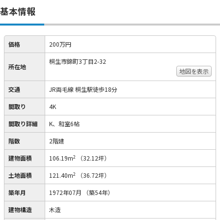
基本情報
価格
200万円
桐生市錦町3丁目2-32
所在地
地図を表示
交通
JR両毛線 桐生駅徒歩18分
間取り
4K
間取り詳細
K、和室6帖
階数
2階建
2
建物面積
106.19m
（32.12坪）
2
土地面積
121.40m
（36.72坪）
築年月
1972年07月
（築54年）
建物構造
木造