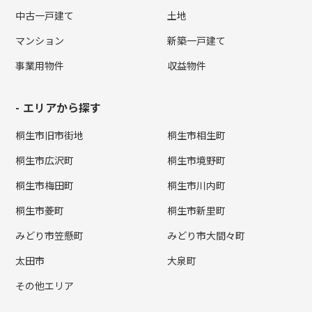
中古一戸建て
土地
マンション
新築一戸建て
事業用物件
収益物件
エリアから探す
桐生市旧市街地
桐生市相生町
桐生市広沢町
桐生市境野町
桐生市梅田町
桐生市川内町
桐生市菱町
桐生市新里町
みどり市笠懸町
みどり市大間々町
太田市
大泉町
その他エリア