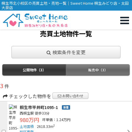
桐生市北小校区の売買土地・売地一覧｜Sweet Home 桐生みどり店・太田
大泉店
売買土地物件一覧
検索条件を変更
公開物件（3）
販売中（3）
3
件
チェックした物件を
お問い合わせ
桐生市平井町1095-1
新着
西桐生駅
徒歩33分
980万円
坪単価：1.24万円
2
土地面積
2618.33m
総区画数