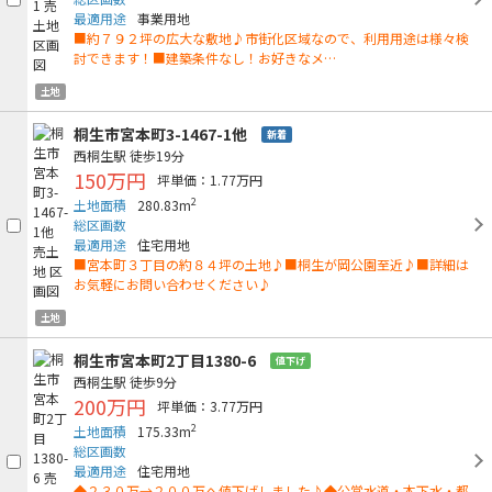
最適用途
事業用地
■約７９２坪の広大な敷地♪市街化区域なので、利用用途は様々検
討できます！■建築条件なし！お好きなメ…
土地
桐生市宮本町3-1467-1他
新着
西桐生駅
徒歩19分
150万円
坪単価：1.77万円
2
土地面積
280.83m
総区画数
最適用途
住宅用地
■宮本町３丁目の約８４坪の土地♪■桐生が岡公園至近♪■詳細は
お気軽にお問い合わせください♪
土地
桐生市宮本町2丁目1380-6
値下げ
西桐生駅
徒歩9分
200万円
坪単価：3.77万円
2
土地面積
175.33m
総区画数
最適用途
住宅用地
◆２３０万→２００万へ値下げしました♪◆公営水道・本下水・都