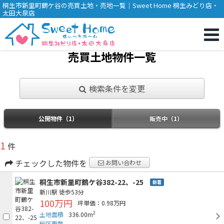
桐生市新里町鶴ケ谷の売買土地・売地一覧｜Sweet Home 桐生みどり店・
太田大泉店
売買土地物件一覧
検索条件を変更
公開物件（1）
販売中（1）
1
件
チェックした物件を
お問い合わせ
桐生市新里町鶴ケ谷382-22、-25
新着
新川駅
徒歩53分
100万円
坪単価：0.98万円
2
土地面積
336.00m
総区画数