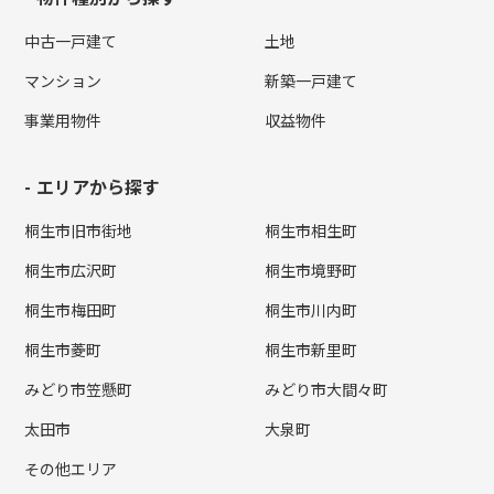
中古一戸建て
土地
マンション
新築一戸建て
事業用物件
収益物件
エリアから探す
桐生市旧市街地
桐生市相生町
桐生市広沢町
桐生市境野町
桐生市梅田町
桐生市川内町
桐生市菱町
桐生市新里町
みどり市笠懸町
みどり市大間々町
太田市
大泉町
その他エリア