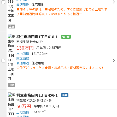
最適用途
住宅用地
■約４３坪の敷地！■宅地のため、すぐに建築可能のお土地です
♪■前面道路は幅員１２ｍのゆとりある接道…
土地
桐生市梅田町1丁目618-1
値下げ
西桐生駅
徒歩61分
130万円
坪単価：0.35万円
2
土地面積
1217.00m
総区画数
最適用途
住宅用地
◇値下げしました♪◆畑・農地用地・資材置き等にオススメ！
土地
桐生市梅田町2丁目456-1
新着
桐生駅
バス24分
徒歩4分
50万円
坪単価：0.33万円
2
土地面積
504.00m
総区画数