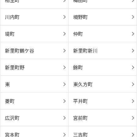
相生町
梅田町
川内町
境野町
堤町
仲町
新里町鶴ケ谷
新里町新川
新里町野
錦町
東
東久方町
菱町
平井町
広沢町
宮前町
宮本町
三吉町