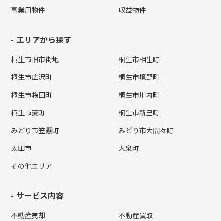
事業用物件
収益物件
エリアから探す
桐生市旧市街地
桐生市相生町
桐生市広沢町
桐生市境野町
桐生市梅田町
桐生市川内町
桐生市菱町
桐生市新里町
みどり市笠懸町
みどり市大間々町
太田市
大泉町
その他エリア
サービス内容
不動産売却
不動産買取