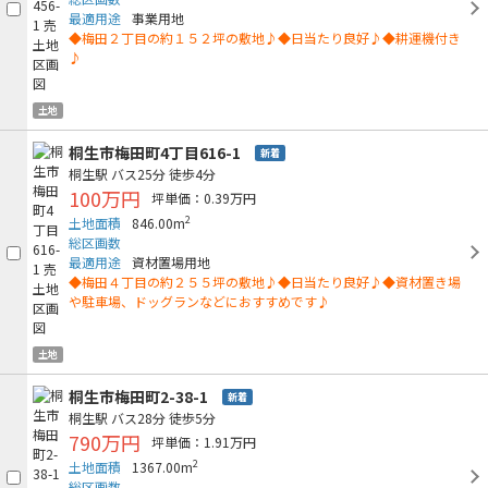
最適用途
事業用地
◆梅田２丁目の約１５２坪の敷地♪◆日当たり良好♪◆耕運機付き
♪
土地
桐生市梅田町4丁目616-1
新着
桐生駅
バス25分
徒歩4分
100万円
坪単価：0.39万円
2
土地面積
846.00m
総区画数
最適用途
資材置場用地
◆梅田４丁目の約２５５坪の敷地♪◆日当たり良好♪◆資材置き場
や駐車場、ドッグランなどにおすすめです♪
土地
桐生市梅田町2-38-1
新着
桐生駅
バス28分
徒歩5分
790万円
坪単価：1.91万円
2
土地面積
1367.00m
総区画数