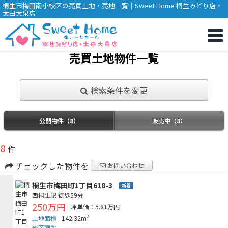
桐生市梅田南小校区の売買土地・売地一覧｜Sweet Home 桐生みどり店・
太田大泉店
売買土地物件一覧
検索条件を変更
公開物件（8）
販売中（8）
8
件
チェックした物件を
お問い合わせ
桐生市梅田町1丁目618-3
新着
西桐生駅
徒歩59分
250万円
坪単価：5.81万円
2
土地面積
142.32m
総区画数