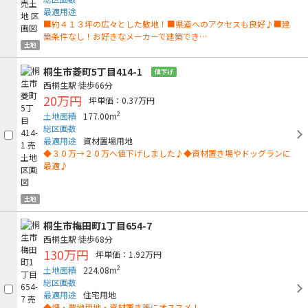
最適用途
■約４１３坪の広々とした敷地！■県道へのアクセスも良好♪■建
築条件なし！お好きなメーカーで建築でき…
土地
桐生市菱町5丁目414-1
値下げ
西桐生駅
徒歩66分
20万円
坪単価：0.37万円
2
土地面積
177.00m
総区画数
最適用途
資材置場用地
◆３０万→２０万へ値下げしました♪◆資材置き場やドッグランに
最適♪
土地
桐生市梅田町1丁目654-7
西桐生駅
徒歩68分
130万円
坪単価：1.92万円
2
土地面積
224.08m
総区画数
最適用途
住宅用地
◆畑・農地用地・資材置き等にオススメ！