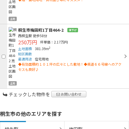
土地
桐生市梅田町1丁目464-2
値下げ
西桐生駅
徒歩58分
250万円
坪単価：2.17万円
2
土地面積
381.39m
総区画数
最適用途
住宅用地
◆有効面積約１０１坪の広々とした敷地！◆県道６６号線へのアク
セスも良好♪
土地
チェックした物件を
お問い合わせ
桐生市の他のエリアを探す