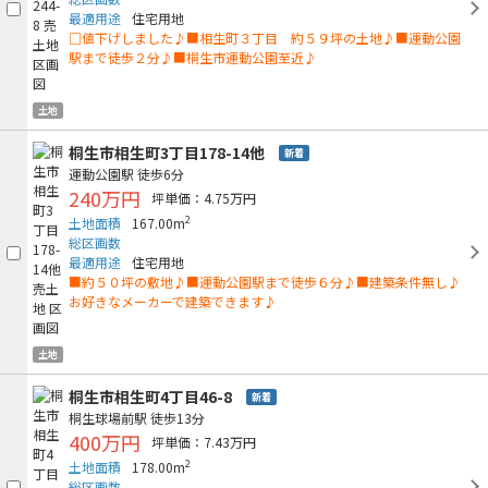
最適用途
住宅用地
□値下げしました♪■相生町３丁目 約５９坪の土地♪■運動公園
駅まで徒歩２分♪■桐生市運動公園至近♪
土地
桐生市相生町3丁目178-14他
新着
運動公園駅
徒歩6分
240万円
坪単価：4.75万円
2
土地面積
167.00m
総区画数
最適用途
住宅用地
■約５０坪の敷地♪■運動公園駅まで徒歩６分♪■建築条件無し♪
お好きなメーカーで建築できます♪
土地
桐生市相生町4丁目46-8
新着
桐生球場前駅
徒歩13分
400万円
坪単価：7.43万円
2
土地面積
178.00m
総区画数