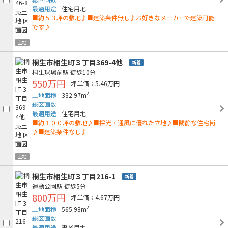
最適用途
住宅用地
■約５３坪の敷地♪■建築条件無し♪お好きなメーカーで建築可能
です♪
土地
桐生市相生町３丁目369-4他
新着
桐生球場前駅
徒歩10分
550万円
坪単価：5.46万円
2
土地面積
332.97m
総区画数
最適用途
住宅用地
■約１００坪の敷地♪■採光・通風に優れた立地♪■閑静な住宅街
♪■建築条件なし♪
土地
桐生市相生町３丁目216-1
新着
運動公園駅
徒歩5分
800万円
坪単価：4.67万円
2
土地面積
565.98m
総区画数
最適用途
事業用地