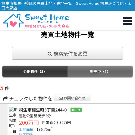
桐生市相生小校区の売買土地・売地一覧｜Sweet Home 桐生みどり店・太
田大泉店
売買土地物件一覧
検索条件を変更
公開物件（5）
販売中（5）
5
件
チェックした物件を
お問い合わせ
桐生市相生町3丁目244-8
値下げ
運動公園駅
徒歩2分
200万円
坪単価：3.36万円
2
土地面積
196.75m
総区画数