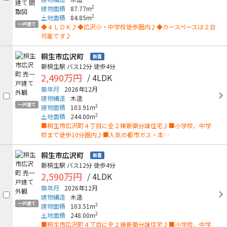
2
建物面積
87.77m
2
土地面積
84.85m
一戸建て
◆４ＬＤＫ♪◆広沢小・中学校徒歩圏内♪◆カースペースは２台
可能です♪
桐生市広沢町
新着
新桐生駅
バス12分
徒歩4分
2,490万円
/ 4LDK
築年月
2026年12月
建物構造
木造
一戸建て
2
建物面積
103.91m
2
土地面積
244.00m
■桐生市広沢町４丁目に全２棟新築分譲住宅♪■小学校、中学
校まで徒歩10分圏内♪■人気の都市ガス・本…
桐生市広沢町
新着
新桐生駅
バス12分
徒歩4分
2,590万円
/ 4LDK
築年月
2026年12月
建物構造
木造
一戸建て
2
建物面積
103.51m
2
土地面積
248.00m
■桐生市広沢町４丁目に全２棟新築分譲住宅♪■小学校、中学