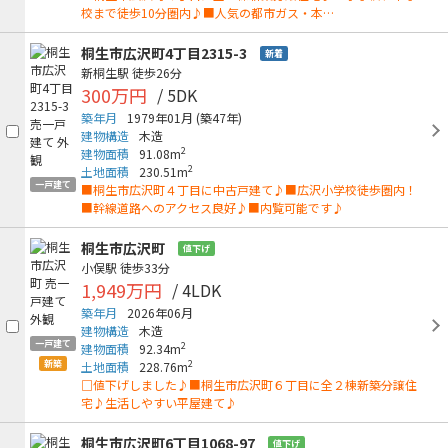
校まで徒歩10分圏内♪■人気の都市ガス・本…
桐生市広沢町4丁目2315-3
新着
新桐生駅
徒歩26分
300万円
/ 5DK
築年月
1979年01月
(築47年)
建物構造
木造
2
建物面積
91.08m
2
土地面積
230.51m
一戸建て
■桐生市広沢町４丁目に中古戸建て♪■広沢小学校徒歩圏内！
■幹線道路へのアクセス良好♪■内覧可能です♪
桐生市広沢町
値下げ
小俣駅
徒歩33分
1,949万円
/ 4LDK
築年月
2026年06月
建物構造
木造
一戸建て
2
建物面積
92.34m
新築
2
土地面積
228.76m
□値下げしました♪■桐生市広沢町６丁目に全２棟新築分譲住
宅♪生活しやすい平屋建て♪
桐生市広沢町6丁目1068-97
値下げ