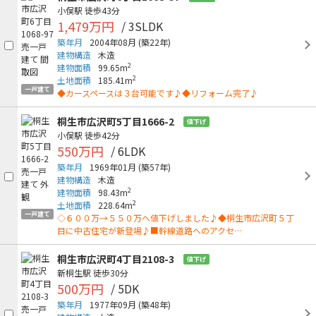
小俣駅
徒歩43分
1,479万円
/ 3SLDK
築年月
2004年08月
(築22年)
建物構造
木造
2
建物面積
99.65m
2
土地面積
185.41m
一戸建て
◆カースペースは３台可能です♪◆リフォーム完了♪
桐生市広沢町5丁目1666-2
値下げ
小俣駅
徒歩42分
550万円
/ 6LDK
築年月
1969年01月
(築57年)
建物構造
木造
2
建物面積
98.43m
2
土地面積
228.64m
一戸建て
◇６００万→５５０万へ値下げしました♪◆桐生市広沢町５丁
目に中古住宅が新登場♪■幹線道路へのアクセ…
桐生市広沢町4丁目2108-3
値下げ
新桐生駅
徒歩30分
500万円
/ 5DK
築年月
1977年09月
(築48年)