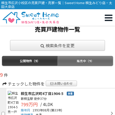
桐生市広沢小校区の売買戸建・売家一覧｜Sweet Home 桐生みどり店・太
田大泉店
売買戸建物件一覧
検索条件を変更
公開物件（9）
販売中（9）
9
件
チェックした物件を
お問い合わせ
桐生市広沢町4丁目1904-5
新着
新桐生駅
徒歩37分
799万円
/ 4LDK
築年月
1993年08月
(築33年)
建物構造
木造