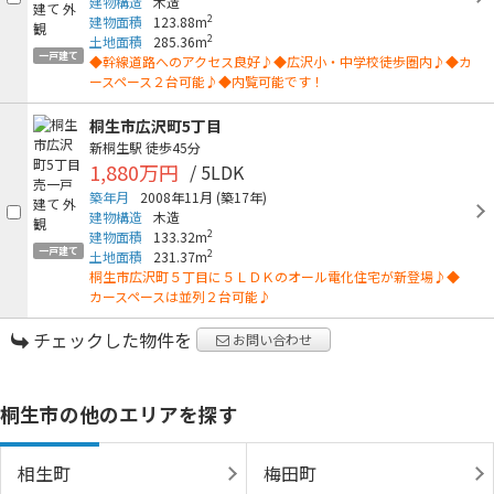
建物構造
木造
2
建物面積
123.88m
2
土地面積
285.36m
一戸建て
◆幹線道路へのアクセス良好♪◆広沢小・中学校徒歩圏内♪◆カ
ースペース２台可能♪◆内覧可能です！
桐生市広沢町5丁目
新桐生駅
徒歩45分
1,880万円
/ 5LDK
築年月
2008年11月
(築17年)
建物構造
木造
2
建物面積
133.32m
一戸建て
2
土地面積
231.37m
桐生市広沢町５丁目に５ＬＤＫのオール電化住宅が新登場♪◆
カースペースは並列２台可能♪
チェックした物件を
お問い合わせ
桐生市の他のエリアを探す
相生町
梅田町