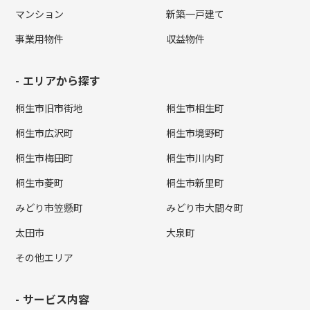
マンション
新築一戸建て
事業用物件
収益物件
エリアから探す
桐生市旧市街地
桐生市相生町
桐生市広沢町
桐生市境野町
桐生市梅田町
桐生市川内町
桐生市菱町
桐生市新里町
みどり市笠懸町
みどり市大間々町
太田市
大泉町
その他エリア
サービス内容