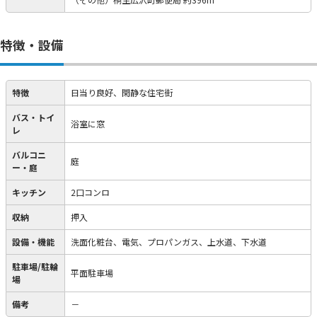
特徴・設備
特徴
日当り良好、閑静な住宅街
バス・トイ
浴室に窓
レ
バルコニ
庭
ー・庭
キッチン
2口コンロ
収納
押入
設備・機能
洗面化粧台、電気、プロパンガス、上水道、下水道
駐車場/駐輪
平面駐車場
場
備考
－