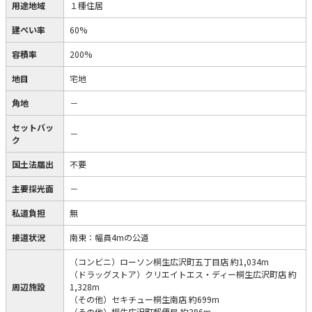
用途地域
１種住居
建ぺい率
60%
容積率
200%
地目
宅地
角地
－
セットバッ
－
ク
国土法届出
不要
主要採光面
－
私道負担
無
接道状況
南東：幅員4mの公道
（コンビニ）ローソン桐生広沢町五丁目店 約1,034m
（ドラッグストア）クリエイトエス・ディー桐生広沢町店 約
周辺施設
1,328m
（その他）セキチュー桐生南店 約699m
（その他）桐生広沢町郵便局 約396m