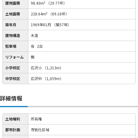
2
建物面積
98.43m
（29.77坪）
2
土地面積
228.64m
（69.16坪）
築年月
1969年01月
（築57年）
建物構造
木造
駐車場
有
2台
リフォーム
無
小学校区
広沢小
（1,313m）
中学校区
広沢中
（1,059m）
詳細情報
土地権利
所有権
都市計画
市街化区域