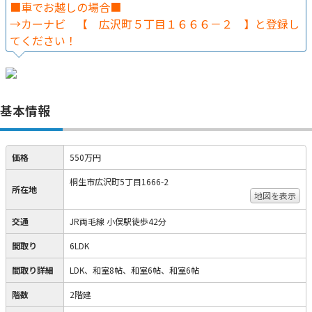
■車でお越しの場合■
→カーナビ 【 広沢町５丁目１６６６－２ 】と登録し
てください！
基本情報
価格
550万円
桐生市広沢町5丁目1666-2
所在地
地図を表示
交通
JR両毛線 小俣駅徒歩42分
間取り
6LDK
間取り詳細
LDK、和室8帖、和室6帖、和室6帖
階数
2階建