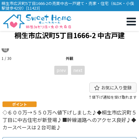
桐生市広沢町5丁目1666-2の売買中古一戸建て・売家・住宅（6LDK・小俣
駅徒歩42分）[11423]
桐生市広沢町5丁目1666-2 中古戸建
1 / 30
外観
prev
next
お気に入り登録
↑値下げ通知を受け取れます
ポイント
◇６００万→５５０万へ値下げしました♪◆桐生市広沢町５
丁目に中古住宅が新登場♪■幹線道路へのアクセス良好♪◆
カースペースは２台可能♪