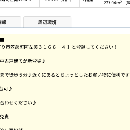
2
227.04m
（6
情報
周辺環境
■
どり市笠懸町阿左美３１６６－４ 】と登録してください！
中古戸建てが新登場♪
まで徒歩５分♪近くにあるとちょっとしたお買い物に便利です
台可♪
合わせください♪
免責