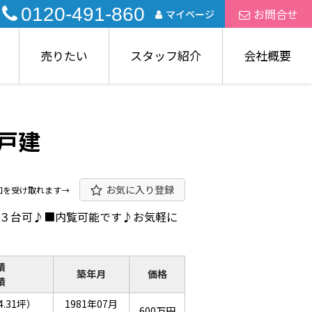
0120-491-860
お問合せ
マイページ
売りたい
スタッフ紹介
会社概要
古戸建
お気に入り登録
知を受け取れます→
３台可♪■内覧可能です♪お気軽に
積
築年月
価格
積
4.31坪）
1981年07月
600万円