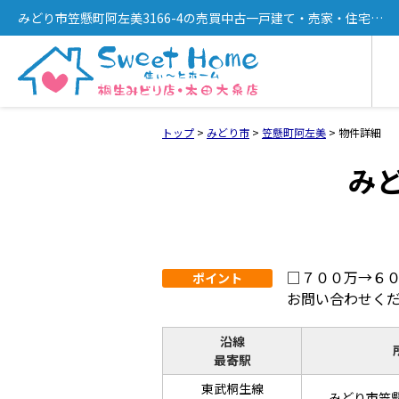
みどり市笠懸町阿左美3166-4の売買中古一戸建て・売家・住宅
（5SDK・新桐生駅徒歩10分）[11229]
トップ
>
みどり市
>
笠懸町阿左美
>
物件詳細
みど
□７００万→６
ポイント
お問い合わせく
沿線
最寄駅
東武桐生線
みどり市笠懸