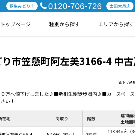
0120-706-726
桐生みどり店
太田大泉店
トップページ
種別から探す
エリアから探す
り市笠懸町阿左美3166-4 中
値下げ通
００万へ値下げしました♪■新桐生駅徒歩圏内♪■カースペース
ださい！
建物面
所在地
間取り
階数
土地面
2
113.44m
（3
町阿左美3166-4
5DK+S（納戸）
2階建