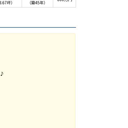
8.67坪）
（築45年）
♪