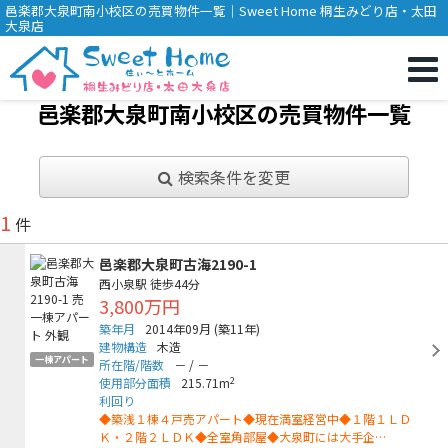
邑楽郡大泉町南小校区の売買物件一覧｜Sweet Home 桐生みどり店・太田
大泉店
邑楽郡大泉町南小校区の売買物件一覧
検索条件を変更
1
件
邑楽郡大泉町古海2190-1
西小泉駅
徒歩44分
3,800万円
築年月
2014年09月
(築11年)
建物構造
木造
一棟アパート
所在階/階数
－
/
－
2
使用部分面積
215.71m
利回り
◆築浅１棟４戸売アパート◆現在満室経営中◆１階１ＬＤ
Ｋ・２階２ＬＤＫ◆全室角部屋◆大泉町には大手企…