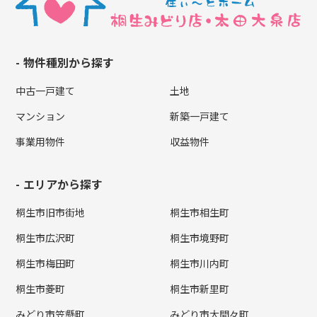
物件種別から探す
中古一戸建て
土地
マンション
新築一戸建て
事業用物件
収益物件
エリアから探す
桐生市旧市街地
桐生市相生町
桐生市広沢町
桐生市境野町
桐生市梅田町
桐生市川内町
桐生市菱町
桐生市新里町
みどり市笠懸町
みどり市大間々町