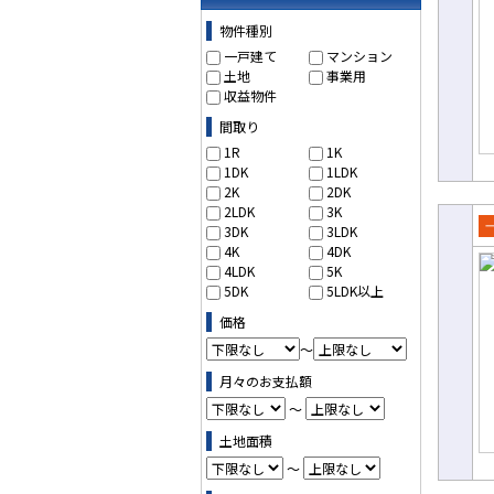
物件の条件で絞り込む
物件種別
一戸建て
マンション
土地
事業用
収益物件
間取り
1R
1K
1DK
1LDK
2K
2DK
2LDK
3K
3DK
3LDK
売
4K
4DK
て
4LDK
5K
5DK
5LDK以上
価格
～
月々のお支払額
～
土地面積
～