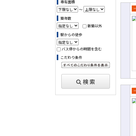
専有面積
～
売
築年数
て
新築以外
駅からの徒歩
バス停からの時間を含む
こだわり条件
すべてのこだわり条件を見る
検 索
売
て