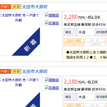
太田市大原町
一戸建
新築
2,280
4SLDK
万円
/
東武桐生線 藪塚駅
徒歩43分
木造
構造
建物面
◆太田市大原町に全５棟新
階段を採用♪♪◆２．５帖
太田市大原町
一戸建
新築
2,180
4LDK
万円
/
東武桐生線 藪塚駅
徒歩43分
木造
構造
建物面