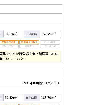
2
2
97.19m
152.25m
積
土地面積
築建売住宅が新登場♪◆２階居室は６帖
◆広いルーフバ…
1997年09月築
（築28年）
2
2
89.42m
165.79m
積
土地面積