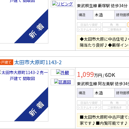
東武桐生線 藪塚駅
徒歩34分
木造
構造
建物面
◆太田市大原に中古住宅♪
陽当たり良好♪◆藪塚イン
太田市大原町1143-2
一戸建
1,099
6DK
万円
/
東武桐生線 阿左美駅
徒歩34
木造
構造
建物面
■太田市大原町中古戸建て
家です♪■内覧可能です♪