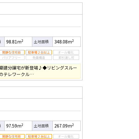
2
2
98.81m
348.08m
積
土地面積
築建分譲宅が新登場♪◆リビングスルー
のテレワークル…
2
2
97.59m
267.09m
積
土地面積