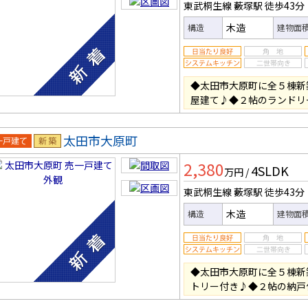
東武桐生線 藪塚駅
徒歩43分
木造
構造
建物面
◆太田市大原町に全５棟新
屋建て♪◆２帖のランドリ
太田市大原町
一戸建
新築
2,380
4SLDK
万円
/
東武桐生線 藪塚駅
徒歩43分
木造
構造
建物面
◆太田市大原町に全５棟新
トリー付き♪◆２帖の納戸