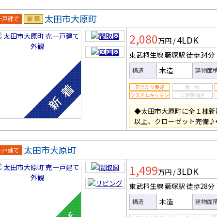
太田市大原町
一戸建
新築
2,080
4LDK
万円
/
東武桐生線 藪塚駅
徒歩34分
木造
構造
建物面
◆太田市大原町に全１棟新
以上、クローゼット完備♪
太田市大原町
一戸建
1,499
3LDK
万円
/
東武桐生線 藪塚駅
徒歩28分
木造
構造
建物面