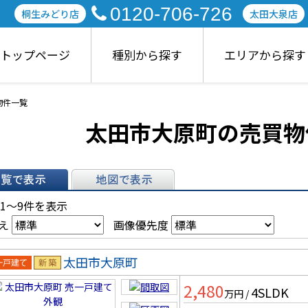
0120-706-726
桐生みどり店
太田大泉店
トップページ
種別から探す
エリアから探す
物件一覧
太田市大原町の売買物
表示
地図で表示
 1～9件を表示
え
画像優先度
太田市大原町
一戸建
新築
2,480
4SLDK
万円
/