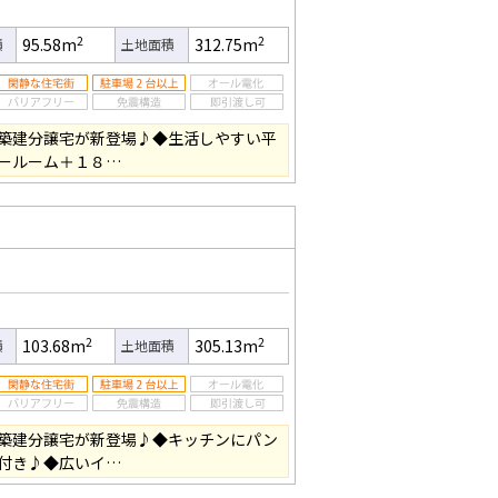
2
2
95.58m
312.75m
積
土地面積
築建分譲宅が新登場♪◆生活しやすい平
ールーム＋１８…
2
2
103.68m
305.13m
積
土地面積
築建分譲宅が新登場♪◆キッチンにパン
付き♪◆広いイ…