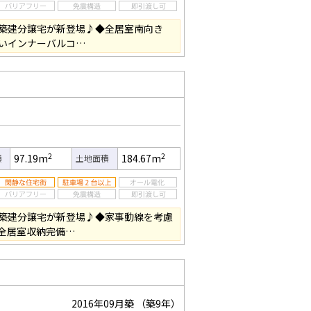
築建分譲宅が新登場♪◆全居室南向き
いインナーバルコ…
2
2
97.19m
184.67m
積
土地面積
築建分譲宅が新登場♪◆家事動線を考慮
全居室収納完備…
2016年09月築
（築9年）