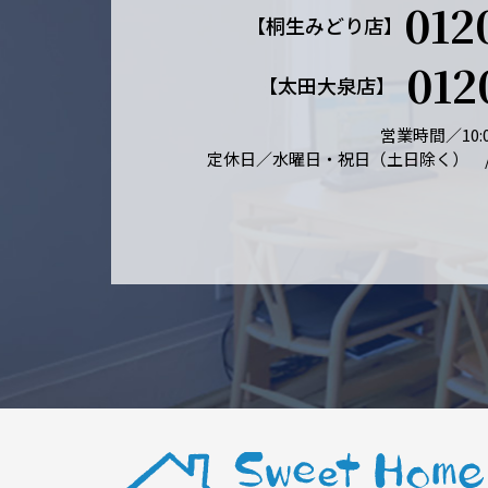
012
【桐生みどり店】
012
【太田大泉店】
営業時間／10:0
定休日／水曜日・祝日（土日除く） 