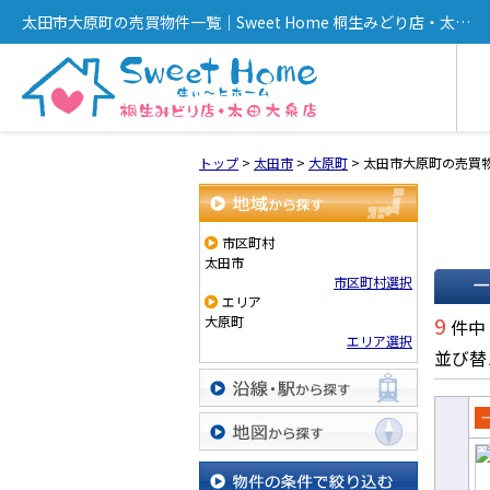
太田市大原町の売買物件一覧｜Sweet Home 桐生みどり店・太田
大泉店
トップ
>
太田市
>
大原町
>
太田市大原町の売買
地域から探す
市区町村
太田市
市区町村選択
エリア
一覧で
9
大原町
件中
エリア選択
並び替
沿線・駅から探す
売
地図から探す
て