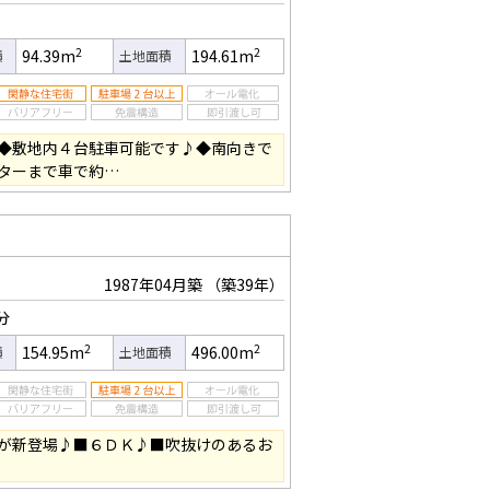
2
2
94.39m
194.61m
積
土地面積
◆敷地内４台駐車可能です♪◆南向きで
ターまで車で約…
1987年04月築
（築39年）
分
2
2
154.95m
496.00m
積
土地面積
が新登場♪■６ＤＫ♪■吹抜けのあるお