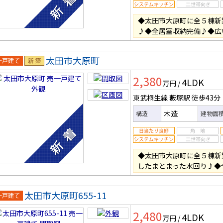
◆太田市大原町に全５棟新
♪◆全居室収納完備♪◆広
太田市大原町
一戸建
新築
2,380
4LDK
万円
/
東武桐生線 藪塚駅
徒歩43分
木造
構造
建物面
◆太田市大原町に全５棟新
したまとまった水回り♪◆
太田市大原町655-11
一戸建
2,480
4LDK
万円
/