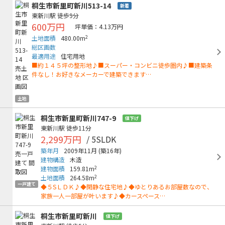
桐生市新里町新川513-14
新着
東新川駅
徒歩9分
600万円
坪単価：4.13万円
2
土地面積
480.00m
総区画数
最適用途
住宅用地
■約１４５坪の整形地♪■スーパー・コンビニ徒歩圏内♪■建築条
件なし！お好きなメーカーで建築できます…
土地
桐生市新里町新川747-9
値下げ
東新川駅
徒歩11分
2,299万円
/ 5SLDK
築年月
2009年11月
(築16年)
建物構造
木造
2
建物面積
159.81m
2
土地面積
264.58m
一戸建て
◆５SＬＤＫ♪◆閑静な住宅地♪◆ゆとりあるお部屋数なので、
家族一人一部屋が叶います♪◆カースペース…
桐生市新里町新川
値下げ