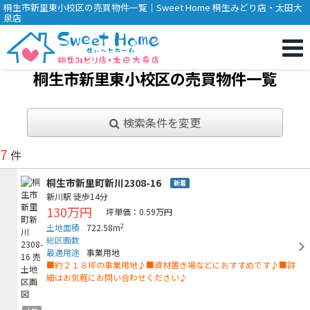
桐生市新里東小校区の売買物件一覧｜Sweet Home 桐生みどり店・太田大
泉店
桐生市新里東小校区の売買物件一覧
検索条件を変更
7
件
桐生市新里町新川2308-16
新着
新川駅
徒歩14分
130万円
坪単価：0.59万円
2
土地面積
722.58m
総区画数
最適用途
事業用地
■約２１８坪の事業用地♪■資材置き場などにおすすめです♪■詳
細はお気軽にお問い合わせください♪