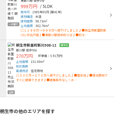
東新川駅
徒歩5分
999万円
/ 5LDK
築年月
1985年05月
(築41年)
建物構造
木造
2
建物面積
98.73m
一戸建て
2
土地面積
302.76m
□１１９９万→９９９万へ値下げしました♪■桐生市新里町新
川に中古戸建♪■東新川駅徒歩約５分♪■約９…
桐生市新里町新川508-12
値下げ
新川駅
徒歩9分
270万円
坪単価：5.91万円
2
土地面積
151.00m
総区画数
最適用途
住宅用地
□３３０万→２７０万へ値下げしました♪■整形地♪■現況更地で
すぐに建築できます♪■建築条件なし！お…
土地
桐生市の他のエリアを探す