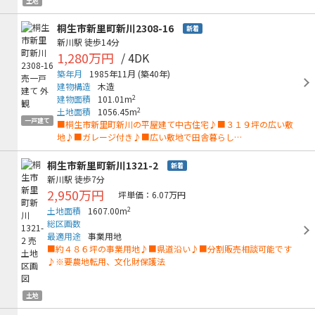
土地
桐生市新里町新川2308-16
新着
新川駅
徒歩14分
1,280万円
/ 4DK
築年月
1985年11月
(築40年)
建物構造
木造
2
建物面積
101.01m
2
土地面積
1056.45m
一戸建て
■桐生市新里町新川の平屋建て中古住宅♪■３１９坪の広い敷
地♪■ガレージ付き♪■広い敷地で田舎暮らし…
桐生市新里町新川1321-2
新着
新川駅
徒歩7分
2,950万円
坪単価：6.07万円
2
土地面積
1607.00m
総区画数
最適用途
事業用地
■約４８６坪の事業用地♪■県道沿い♪■分割販売相談可能です
♪※要農地転用、文化財保護法
土地