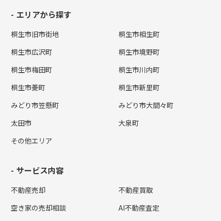
エリアから探す
桐生市旧市街地
桐生市相生町
桐生市広沢町
桐生市境野町
桐生市梅田町
桐生市川内町
桐生市菱町
桐生市新里町
みどり市笠懸町
みどり市大間々町
太田市
大泉町
その他エリア
サービス内容
不動産売却
不動産買取
空き家の売却相談
AI不動産査定