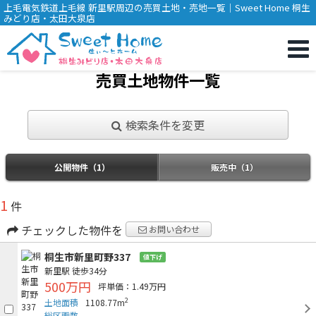
上毛電気鉄道上毛線 新里駅周辺の売買土地・売地一覧｜Sweet Home 桐生
みどり店・太田大泉店
売買土地物件一覧
検索条件を変更
公開物件（1）
販売中（1）
1
件
チェックした物件を
お問い合わせ
桐生市新里町野337
値下げ
新里駅
徒歩34分
500万円
坪単価：1.49万円
2
土地面積
1108.77m
総区画数