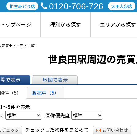
0120-706-726
桐生みどり店
太田大泉店
トップページ
種別から探す
エリアから探す
の売買土地・売地一覧
世良田駅周辺の売買
表示
地図で表示
物件（5）
販売中（5）
 1～5件を表示
え
画像優先度
チェックした物件をまとめて
てチェック
お問い合わせ