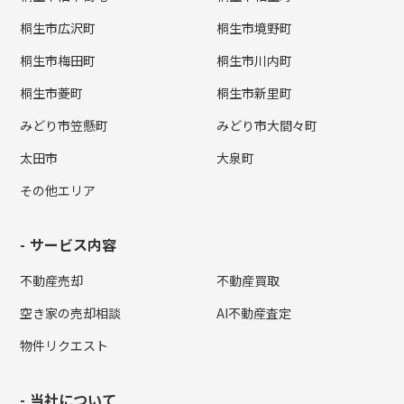
桐生市広沢町
桐生市境野町
桐生市梅田町
桐生市川内町
桐生市菱町
桐生市新里町
みどり市笠懸町
みどり市大間々町
太田市
大泉町
その他エリア
サービス内容
不動産売却
不動産買取
空き家の売却相談
AI不動産査定
物件リクエスト
当社について