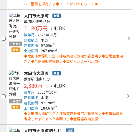
ルー階段を採用♪♪◆２．５帖のテレワークル…
太田市大原町
新着
藪塚駅
徒歩43分
2,180万円
/ 4LDK
築年月
2026年10月
建物構造
木造
一戸建て
2
建物面積
97.59m
新築
2
土地面積
267.09m
◆太田市大原町に全５棟新築建分譲宅が新登場♪◆全居室南向
き♪◆全居室収納完備♪◆広いインナーバルコ…
太田市大原町
新着
藪塚駅
徒歩43分
2,380万円
/ 4LDK
築年月
2026年10月
建物構造
木造
一戸建て
2
建物面積
97.19m
新築
2
土地面積
184.67m
◆太田市大原町に全５棟新築建分譲宅が新登場♪◆家事動線を
考慮したまとまった水回り♪◆全居室収納完備…
太田市大原町655-11
新着