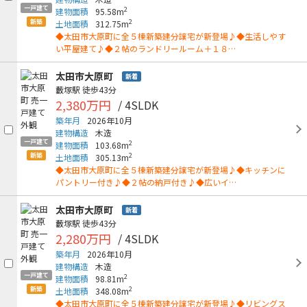
一戸建て
2
建物面積
95.58m
新築
2
土地面積
312.75m
◆太田市大原町に全５棟新築建分譲宅が新登場♪◆生活しやす
い平屋建て♪◆２帖のランドリールーム＋１８…
太田市大原町
新着
藪塚駅
徒歩43分
2,380万円
/ 4SLDK
築年月
2026年10月
建物構造
木造
一戸建て
2
建物面積
103.68m
新築
2
土地面積
305.13m
◆太田市大原町に全５棟新築建分譲宅が新登場♪◆キッチンに
パントリー付き♪◆２帖の納戸付き♪◆広いイ…
太田市大原町
新着
藪塚駅
徒歩43分
2,280万円
/ 4SLDK
築年月
2026年10月
建物構造
木造
一戸建て
2
建物面積
98.81m
新築
2
土地面積
348.08m
◆太田市大原町に全５棟新築建分譲宅が新登場♪◆リビングス