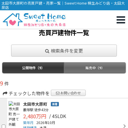
太田市大原町の売買戸建・売家一覧｜Sweet Home 桐生みどり店・太田大
泉店
売買戸建物件一覧
検索条件を変更
公開物件（9）
販売中（9）
9
件
チェックした物件を
お問い合わせ
太田市大原町
新着
藪塚駅
徒歩43分
2,480万円
/ 4SLDK
築年月
2026年10月
建物構造
木造