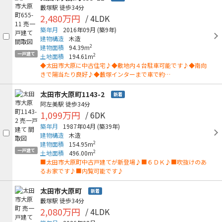
藪塚駅
徒歩34分
2,480万円
/ 4LDK
築年月
2016年09月
(築9年)
建物構造
木造
2
建物面積
94.39m
一戸建て
2
土地面積
194.61m
◆太田市大原に中古住宅♪◆敷地内４台駐車可能です♪◆南向
きで陽当たり良好♪◆藪塚インターまで車で約…
太田市大原町1143-2
新着
阿左美駅
徒歩34分
1,099万円
/ 6DK
築年月
1987年04月
(築39年)
建物構造
木造
2
建物面積
154.95m
一戸建て
2
土地面積
496.00m
■太田市大原町中古戸建てが新登場♪■６ＤＫ♪■吹抜けのあ
るお家です♪■内覧可能です♪
太田市大原町
新着
藪塚駅
徒歩34分
2,080万円
/ 4LDK