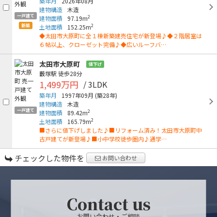
築年月
2026年08月
建物構造
木造
一戸建て
2
建物面積
97.19m
新築
2
土地面積
152.25m
◆太田市大原町に全１棟新築建売住宅が新登場♪◆２階居室は
６帖以上、クローゼット完備♪◆広いルーフバ…
太田市大原町
値下げ
藪塚駅
徒歩28分
1,499万円
/ 3LDK
築年月
1997年09月
(築28年)
建物構造
木造
一戸建て
2
建物面積
89.42m
2
土地面積
165.79m
■さらに値下げしました♪■リフォーム済み！太田市大原町中
古戸建てが新登場♪■小中学校徒歩圏内♪通学…
チェックした物件を
お問い合わせ
Contact us
お問い合わせ・ご相談