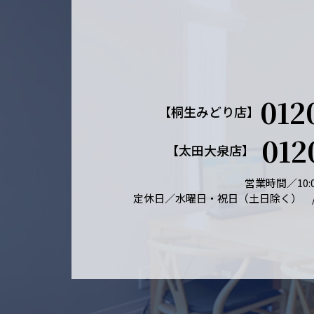
012
【桐生みどり店】
012
【太田大泉店】
営業時間／10:0
定休日／水曜日・祝日（土日除く） 