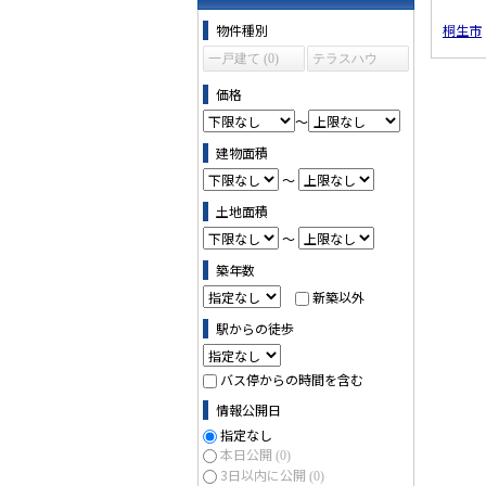
物件の条件で絞り込む
物件種別
桐生市
一戸建て (0)
テラスハウ
ス (0)
価格
～
建物面積
～
土地面積
～
築年数
新築以外
駅からの徒歩
バス停からの時間を含む
情報公開日
指定なし
本日公開
(0)
3日以内に公開
(0)