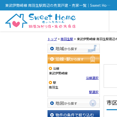
東武伊勢崎線 南羽生駅周辺の売買戸建・売家一覧｜Sweet Home
桐生みどり店・太田大泉店
トップ
>
南羽生駅
>
東武伊勢崎線 南羽生駅周辺
地域から探す
沿線・駅から探す
沿線
東武伊勢崎線
沿線選択
駅
南羽生
駅選択
市
地図から探す