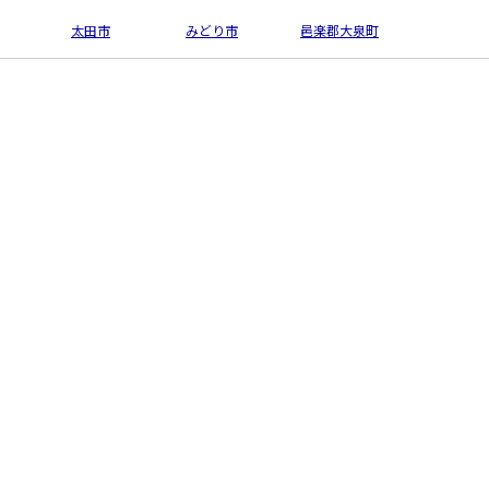
太田市
みどり市
邑楽郡大泉町