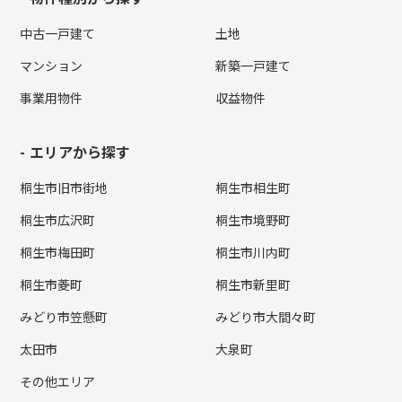
中古一戸建て
土地
マンション
新築一戸建て
事業用物件
収益物件
エリアから探す
桐生市旧市街地
桐生市相生町
桐生市広沢町
桐生市境野町
桐生市梅田町
桐生市川内町
桐生市菱町
桐生市新里町
みどり市笠懸町
みどり市大間々町
太田市
大泉町
その他エリア