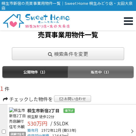
桐生市新宿の売買事業用物件一覧｜Sweet Home 桐生みどり店・太田大泉
店
売買事業用物件一覧
検索条件を変更
公開物件（1）
販売中（1）
1
件
チェックした物件を
お問い合わせ
桐生市新宿2丁目
値下げ
桐生駅
徒歩22分
530万円
/ 5SLDK
築年月
1972年12月
(築53年)
店舗付住宅
2
使用部分面積
124.63m