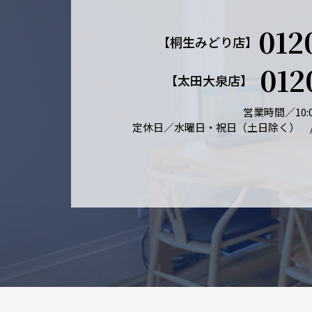
012
【桐生みどり店】
012
【太田大泉店】
営業時間／10:0
定休日／水曜日・祝日（土日除く） 