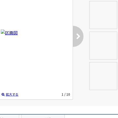
拡大する
1
/ 10