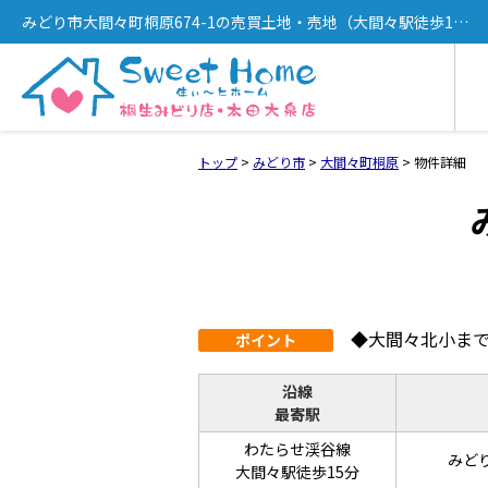
みどり市大間々町桐原674-1の売買土地・売地（大間々駅徒歩15
分）[1338]
トップ
>
みどり市
>
大間々町桐原
>
物件詳細
◆大間々北小ま
ポイント
沿線
最寄駅
わたらせ渓谷線
みどり
大間々駅徒歩15分