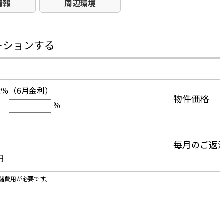
情報
周辺環境
ーションする
12％（6月金利）
物件価格
％
毎月のご返
円
諸費用が必要です。