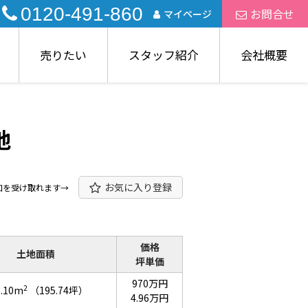
0120-491-860
お問合せ
マイページ
売りたい
スタッフ紹介
会社概要
地
お気に入り登録
知を受け取れます→
価格
土地面積
坪単価
970万円
2
7.10m
（195.74坪）
4.96万円