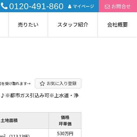
0120-491-860
お問合せ
マイページ
売りたい
スタッフ紹介
会社概要
お気に入り登録
知を受け取れます→
好♪※都市ガス引込み可※上水道・浄
価格
土地面積
坪単価
530万円
2
0m
（113.13坪）