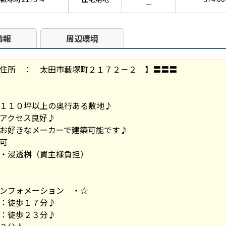
－
情報
周辺環境
住所 ： 太田市藪塚町２１７２－２ 】〓〓〓
１１０坪以上の奥行ある敷地♪
アクセス良好♪
お好きなメーカーで建築可能です♪
可
・浸透桝（買主様負担）
ンフォメーション ・☆
：徒歩１７分♪
：徒歩２３分♪