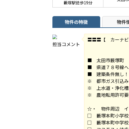
藪塚駅徒歩19分
物件の特徴
物件
〓〓〓【 カーナビ
担当コメント
■ 太田市薮塚町 
■ 県道７８号線へ
■ 建築条件無し！
※ 都市ガス引込み
※ 上水道・浄化槽
※ 農地転用許可要
☆・ 物件周辺 イ
□ 藪塚本町小学校
□ 藪塚本町中学校