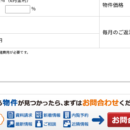
12％（6月金利）
物件価格
％
毎月のご返
円
諸費用が必要です。