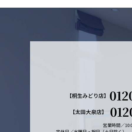
012
【桐生みどり店】
012
【太田大泉店】
営業時間／10:0
定休日／水曜日・祝日（土日除く） 