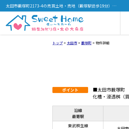
太田市藪塚町2173-4の売買土地・売地（藪塚駅徒歩19分）
[13200]
トップ
>
太田市
>
藪塚町
>
物件詳細
■太田市薮塚町
ポイント
化槽・浸透桝（
沿線
最寄駅
東武桐生線
太田市