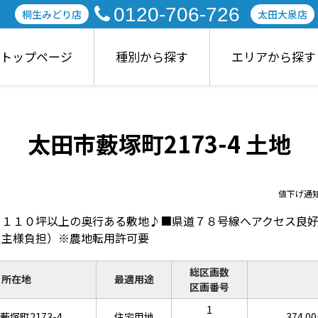
0120-706-726
桐生みどり店
太田大泉店
トップページ
種別から探す
エリアから探す
太田市藪塚町2173-4 土地
値下げ通
 １１０坪以上の奥行ある敷地♪■県道７８号線へアクセス良
買主様負担）※農地転用許可要
総区画数
所在地
最適用途
区画番号
1
藪塚町2173-4
住宅用地
374.0