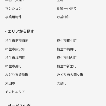
マンション
新築一戸建て
事業用物件
収益物件
エリアから探す
桐生市旧市街地
桐生市相生町
桐生市広沢町
桐生市境野町
桐生市梅田町
桐生市川内町
桐生市菱町
桐生市新里町
みどり市笠懸町
みどり市大間々町
太田市
大泉町
その他エリア
サービス内容