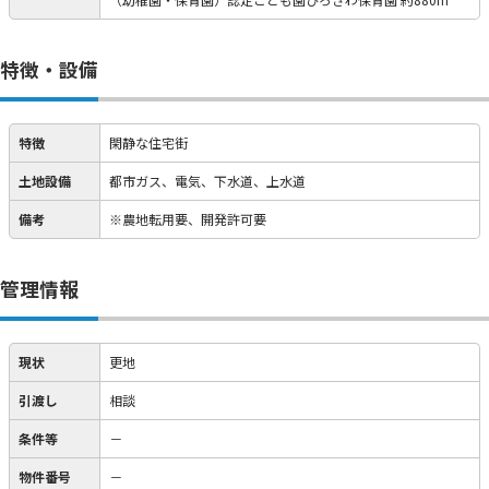
特徴・設備
特徴
閑静な住宅街
土地設備
都市ガス、電気、下水道、上水道
備考
※農地転用要、開発許可要
管理情報
現状
更地
引渡し
相談
条件等
－
物件番号
－