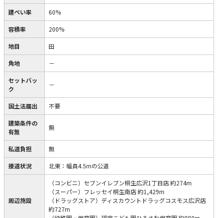
建ぺい率
60%
容積率
200%
地目
田
角地
－
セットバッ
－
ク
国土法届出
不要
建築条件の
無
有無
私道負担
無
接道状況
北東：幅員4.5mの公道
（コンビニ）セブンイレブン桐生広沢1丁目店 約274m
（スーパー）フレッセイ桐生南店 約1,429m
周辺施設
（ドラッグストア）ディスカウントドラッグコスモス広沢店
約727m
（幼稚園・保育園）認定こども園ひろさわ保育園 約880m