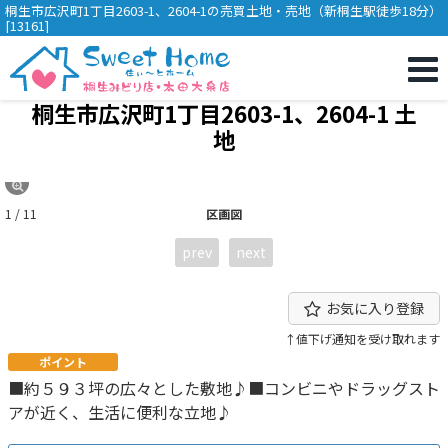
桐生市広沢町1丁目2603-1、2604-1の売買土地・売地（新桐生駅徒歩18分）
[13161]
桐生市広沢町1丁目2603-1、2604-1 土
地
1 / 11
区画図
prev
next
お気に入り登録
↑値下げ通知を受け取れます
ポイント
■約５９３坪の広々とした敷地♪■コンビニやドラッグスト
アが近く、生活に便利な立地♪