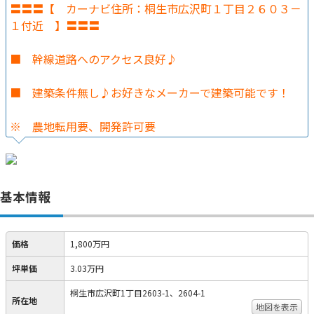
〓〓〓【 カーナビ住所：桐生市広沢町１丁目２６０３－
１付近 】〓〓〓
■ 幹線道路へのアクセス良好♪
■ 建築条件無し♪お好きなメーカーで建築可能です！
※ 農地転用要、開発許可要
基本情報
価格
1,800万円
坪単価
3.03万円
桐生市広沢町1丁目2603-1、2604-1
所在地
地図を表示