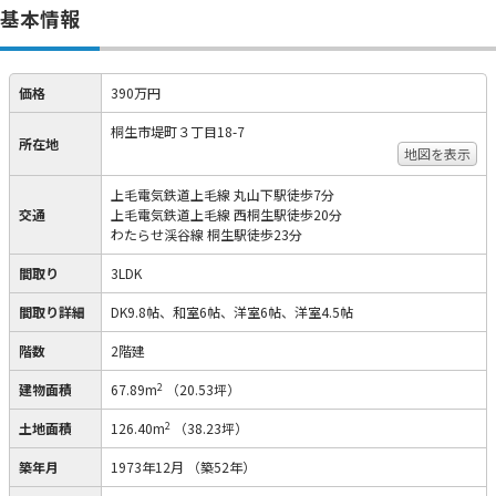
基本情報
価格
390万円
桐生市堤町３丁目18-7
所在地
地図を表示
上毛電気鉄道上毛線 丸山下駅徒歩7分
交通
上毛電気鉄道上毛線 西桐生駅徒歩20分
わたらせ渓谷線 桐生駅徒歩23分
間取り
3LDK
間取り詳細
DK9.8帖、和室6帖、洋室6帖、洋室4.5帖
階数
2階建
2
建物面積
67.89m
（20.53坪）
2
土地面積
126.40m
（38.23坪）
築年月
1973年12月
（築52年）