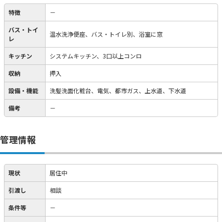
特徴
－
バス・トイ
温水洗浄便座、バス・トイレ別、浴室に窓
レ
キッチン
システムキッチン、3口以上コンロ
収納
押入
設備・機能
洗髪洗面化粧台、電気、都市ガス、上水道、下水道
備考
－
管理情報
現状
居住中
引渡し
相談
条件等
－