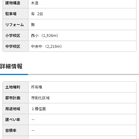
建物構造
木造
駐車場
有
2台
リフォーム
無
小学校区
西小
（1,926m）
中学校区
中央中
（2,210m）
詳細情報
土地権利
所有権
都市計画
市街化区域
用途地域
１種住居
建ぺい率
－
容積率
－