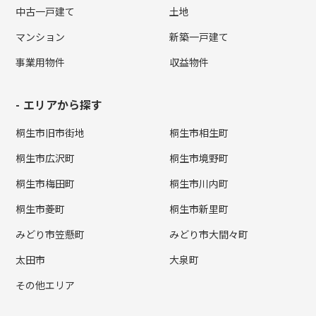
中古一戸建て
土地
マンション
新築一戸建て
事業用物件
収益物件
エリアから探す
桐生市旧市街地
桐生市相生町
桐生市広沢町
桐生市境野町
桐生市梅田町
桐生市川内町
桐生市菱町
桐生市新里町
みどり市笠懸町
みどり市大間々町
太田市
大泉町
その他エリア