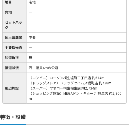
地目
宅地
角地
－
セットバッ
－
ク
国土法届出
不要
主要採光面
－
私道負担
無
接道状況
西：幅員4mの公道
（コンビニ）ローソン桐生堤町三丁目店 約614m
（ドラッグストア）ドラッグセイムス堤町店 約738m
周辺施設
（スーパー）ヤオコー桐生相生店 約2,734m
（ショッピング施設）MEGAドン・キホーテ 桐生店 約1,900
m
特徴・設備