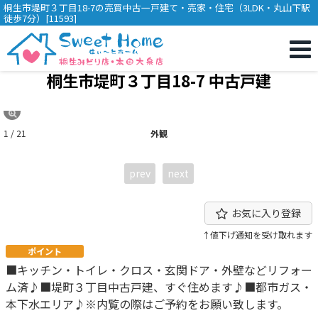
桐生市堤町３丁目18-7の売買中古一戸建て・売家・住宅（3LDK・丸山下駅
徒歩7分）[11593]
桐生市堤町３丁目18-7 中古戸建
1 / 21
外観
prev
next
お気に入り登録
↑値下げ通知を受け取れます
ポイント
■キッチン・トイレ・クロス・玄関ドア・外壁などリフォー
ム済♪■堤町３丁目中古戸建、すぐ住めます♪■都市ガス・
本下水エリア♪※内覧の際はご予約をお願い致します。