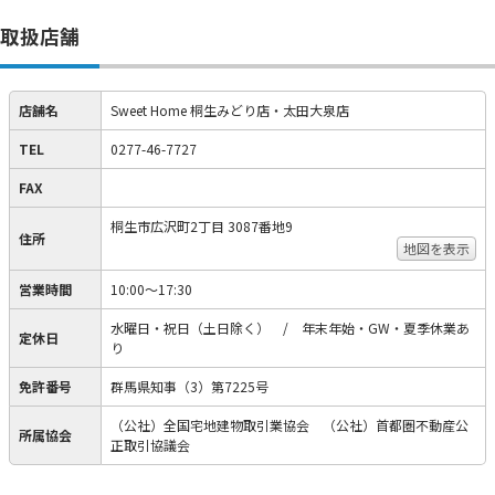
取扱店舗
店舗名
Sweet Home 桐生みどり店・太田大泉店
TEL
0277-46-7727
FAX
桐生市広沢町2丁目 3087番地9
住所
地図を表示
営業時間
10:00～17:30
水曜日・祝日（土日除く） / 年末年始・GW・夏季休業あ
定休日
り
免許番号
群馬県知事（3）第7225号
（公社）全国宅地建物取引業協会 （公社）首都圏不動産公
所属協会
正取引協議会