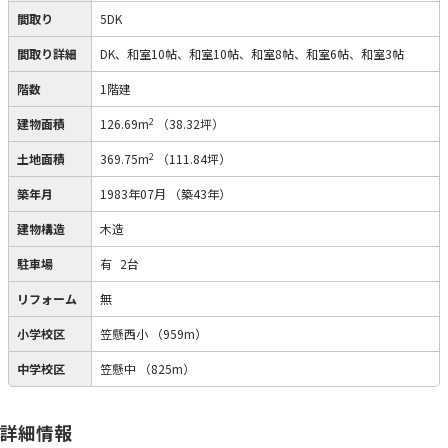
間取り
5DK
間取り詳細
DK、和室10帖、和室10帖、和室8帖、和室6帖、和室3帖
階数
1階建
2
建物面積
126.69m
（38.32坪）
2
土地面積
369.75m
（111.84坪）
築年月
1983年07月
（築43年）
建物構造
木造
駐車場
有
2台
リフォーム
無
小学校区
笠懸西小
（959m）
中学校区
笠懸中
（825m）
詳細情報