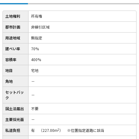
土地権利
所有権
都市計画
非線引区域
用途地域
無指定
建ぺい率
70%
容積率
400%
地目
宅地
角地
－
セットバッ
－
ク
国土法届出
不要
主要採光面
－
2
私道負担
有
（227.00m
）
※位置指定道路に該当