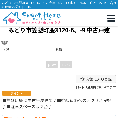
みどり市笠懸町鹿3120-6、-9の売買中古一戸建て・売家・住宅（5DK・岩宿
駅徒歩25分）[11463]
みどり市笠懸町鹿3120-6、-9 中古戸建
1 / 25
外観
prev
next
お気に入り登録
↑値下げ通知を受け取れます
ポイント
■笠懸町鹿に中古平屋建て♪■幹線道路へのアクセス良好
♪■駐車スペースは２台♪