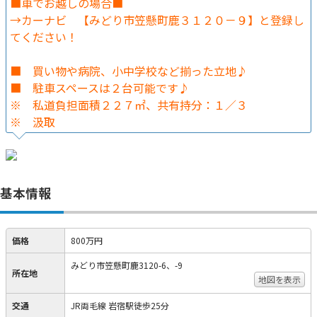
■車でお越しの場合■
→カーナビ 【みどり市笠懸町鹿３１２０－９】と登録し
てください！
■ 買い物や病院、小中学校など揃った立地♪
■ 駐車スペースは２台可能です♪
※ 私道負担面積２２７㎡、共有持分：１／３
※ 汲取
基本情報
価格
800万円
みどり市笠懸町鹿3120-6、-9
所在地
地図を表示
交通
JR両毛線 岩宿駅徒歩25分