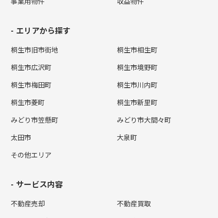
事業用物件
収益物件
エリアから探す
桐生市旧市街地
桐生市相生町
桐生市広沢町
桐生市境野町
桐生市梅田町
桐生市川内町
桐生市菱町
桐生市新里町
みどり市笠懸町
みどり市大間々町
太田市
大泉町
その他エリア
サービス内容
不動産売却
不動産買取