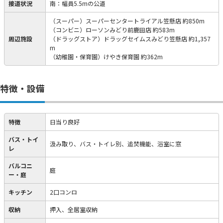
接道状況
南：幅員5.5mの公道
（スーパー）スーパーセンタートライアル笠懸店 約850m
（コンビニ）ローソンみどり前鹿田店 約583m
周辺施設
（ドラッグストア）ドラッグセイムスみどり笠懸店 約1,357
m
（幼稚園・保育園）けやき保育園 約362m
特徴・設備
特徴
日当り良好
バス・トイ
汲み取り、バス・トイレ別、追焚機能、浴室に窓
レ
バルコニ
庭
ー・庭
キッチン
2口コンロ
収納
押入、全居室収納