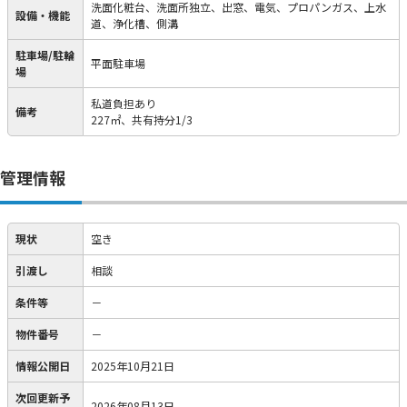
洗面化粧台、洗面所独立、出窓、電気、プロパンガス、上水
設備・機能
道、浄化槽、側溝
駐車場/駐輪
平面駐車場
場
私道負担あり
備考
227㎡、共有持分1/3
管理情報
現状
空き
引渡し
相談
条件等
－
物件番号
－
情報公開日
2025年10月21日
次回更新予
2026年08月13日