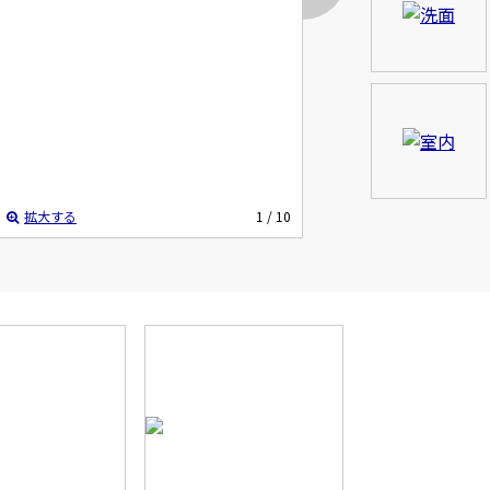
拡大する
1
/ 10