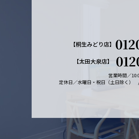
012
【桐生みどり店】
012
【太田大泉店】
営業時間／10:0
定休日／水曜日・祝日（土日除く） 