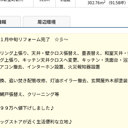
2
302.76m
（91.58坪
情報
周辺環境
１月中旬リフォーム完了 ☆彡～
リング上張り、天井・壁クロス張替え、畳表替え、和室天井・
グ上張り、キッチン天井クロスへ変更、キッチン・洗面台・浴
アコン撤去、インターホン設置、火災報知器設置
換、追い焚き配管改修、灯油ボイラー撤去、玄関屋外木部塗装
網戸張替え、クリーニング等
９９万へ値下げしました♪
ッグストアが近く生活便利な立地♪