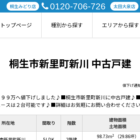
0120-706-726
桐生みどり店
太田大泉店
トップページ
種別から探す
エリアから探す
桐生市新里町新川 中古戸建
値下げ通
９９９万へ値下げしました♪■桐生市新里町新川に中古戸建♪
ぺ－スは２台可能です♪■詳細はお気軽にお問い合わせくださ
建物面積
所在地
間取り
階数
土地面積
2
98.73m
（29.86坪）
市新里町新川
5LDK
2階建