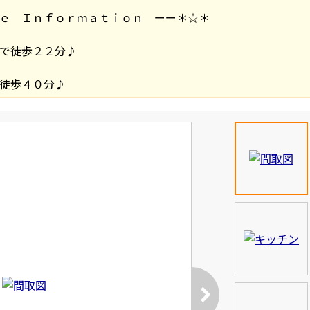
ｅ Ｉｎｆｏｒｍａｔｉｏｎ ーー＊☆＊
で徒歩２２分♪
徒歩４０分♪