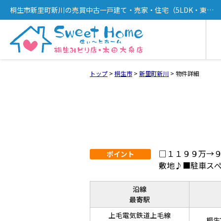
桐生市新里町新川の売買中古一戸建て・売家・住宅（5LDK・東新
川駅徒歩5分）[11409]
トップ
>
桐生市
>
新里町新川
>
物件詳細
□１１９９万→
ポイント
敷地♪■駐車ス
沿線
最寄駅
上毛電気鉄道上毛線
桐生