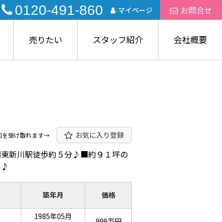
0120-491-860
お問合せ
マイページ
売りたい
スタッフ紹介
会社概要
お気に入り登録
知を受け取れます→
■東新川駅徒歩約５分♪■約９１坪の
い♪
築年月
価格
1985年05月
999万円