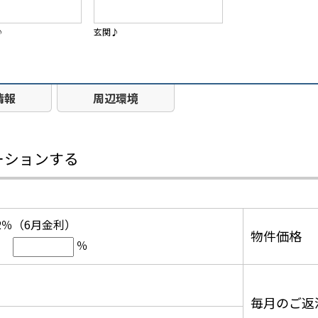
♪
玄関♪
情報
周辺環境
ーションする
12％（6月金利）
物件価格
％
毎月のご返