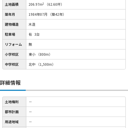
2
土地面積
206.97m
（62.60坪）
築年月
1984年07月
（築42年）
建物構造
木造
駐車場
有
3台
リフォーム
無
小学校区
東小
（800m）
中学校区
北中
（1,500m）
詳細情報
土地権利
－
都市計画
－
用途地域
－