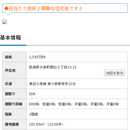
◆日当たり良好♪閑静な住宅街です♪
基本情報
価格
1,530万円
邑楽郡大泉町朝日５丁目19-15
所在地
地図を表示
交通
東武小泉線 東小泉駅徒歩21分
間取り
5DK
間取り詳細
DK8帖、和室6帖、和室6帖、洋室8帖、洋室8帖、洋室6帖
階数
2階建
2
建物面積
105.99m
（32.06坪）