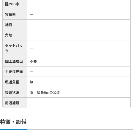
建ぺい率
－
容積率
－
地目
－
角地
－
セットバッ
－
ク
国土法届出
不要
主要採光面
－
私道負担
無
接道状況
南：幅員6mの公道
周辺施設
特徴・設備