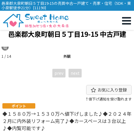
邑楽郡大泉町朝日５丁目19-15の売買中古一戸建て・売家・住宅（5DK・東
小泉駅徒歩21分）[11190]
邑楽郡大泉町朝日５丁目19-15 中古戸建
1 / 14
外観
prev
next
お気に入り登録
↑値下げ通知を受け取れます
ポイント
◆１５８０万→１５３０万へ値下げしました♪◆２０２４年
２月に内外装リフォーム完了♪◆カースペースは３台以上
♪◆内覧可能です♪