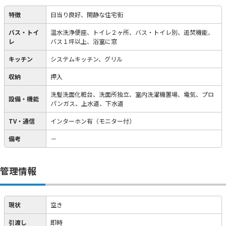
特徴
日当り良好、閑静な住宅街
バス・トイ
温水洗浄便座、トイレ２ヶ所、バス・トイレ別、追焚機能、
レ
バス１坪以上、浴室に窓
キッチン
システムキッチン、グリル
収納
押入
洗髪洗面化粧台、洗面所独立、室内洗濯機置場、電気、プロ
設備・機能
パンガス、上水道、下水道
TV・通信
インターホン有（モニター付）
備考
－
管理情報
現状
空き
引渡し
即時