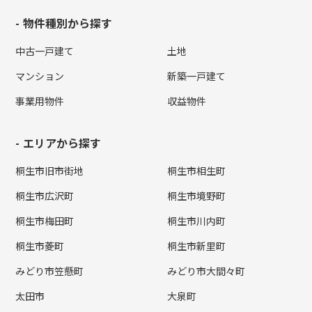
物件種別から探す
中古一戸建て
土地
マンション
新築一戸建て
事業用物件
収益物件
エリアから探す
桐生市旧市街地
桐生市相生町
桐生市広沢町
桐生市境野町
桐生市梅田町
桐生市川内町
桐生市菱町
桐生市新里町
みどり市笠懸町
みどり市大間々町
太田市
大泉町