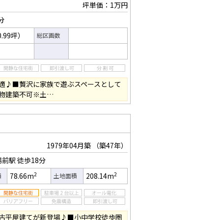
坪単価：1万円
分
0.99坪）
総区画数
適♪■贅沢に家族で遊ぶスペースとして
物建築不可※土…
1979年04月築
（築47年）
場前駅
徒歩18分
2
2
78.66m
208.14m
積
土地面積
古平屋建てが新登場♪■小中学校徒歩圏