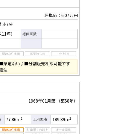
坪単価：6.07万円
徒歩7分
6.11坪）
総区画数
■県道沿い♪■分割販売相談可能です
護法
1968年01月築
（築58年）
2
2
77.86m
189.89m
積
土地面積