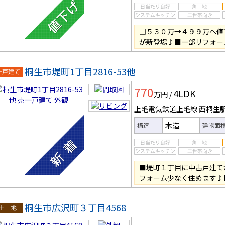
□５３０万→４９９万へ値
が新登場♪■一部リフォー
桐生市堤町1丁目2816-53他
一戸建
770
4LDK
万円
/
上毛電気鉄道上毛線 西桐生
木造
構造
建物面
■堤町１丁目に中古戸建て
フォーム少なく住めます♪
桐生市広沢町３丁目4568
土地