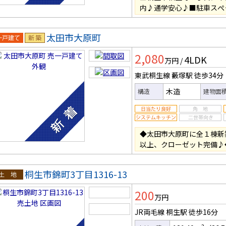
内♪通学安心♪■駐車スぺ
太田市大原町
一戸建
新築
2,080
4LDK
万円
/
東武桐生線 藪塚駅
徒歩34分
木造
構造
建物面
◆太田市大原町に全１棟新
以上、クローゼット完備♪
桐生市錦町3丁目1316-13
土地
200
万円
JR両毛線 桐生駅
徒歩16分