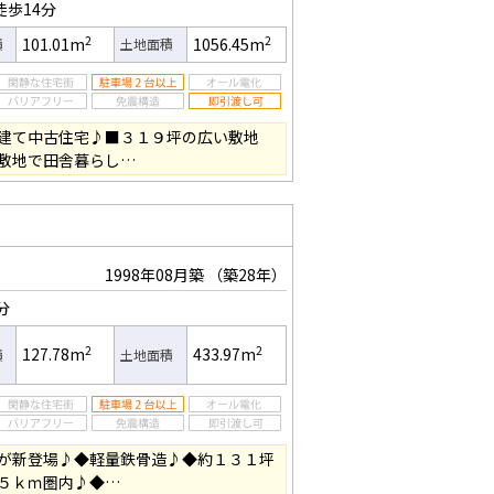
徒歩14分
2
2
101.01m
1056.45m
積
土地面積
建て中古住宅♪■３１９坪の広い敷地
敷地で田舎暮らし…
1998年08月築
（築28年）
分
2
2
127.78m
433.97m
積
土地面積
が新登場♪◆軽量鉄骨造♪◆約１３１坪
５ｋｍ圏内♪◆…