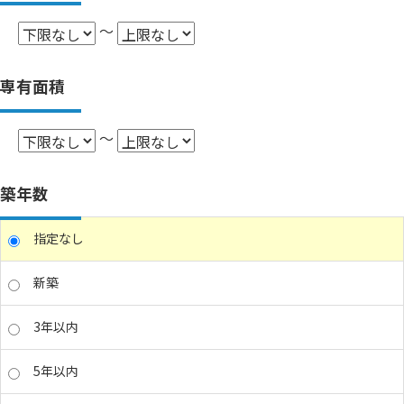
～
専有面積
～
築年数
指定なし
新築
3年以内
5年以内