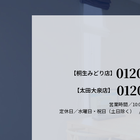
012
【桐生みどり店】
012
【太田大泉店】
営業時間／10:0
定休日／水曜日・祝日（土日除く） 