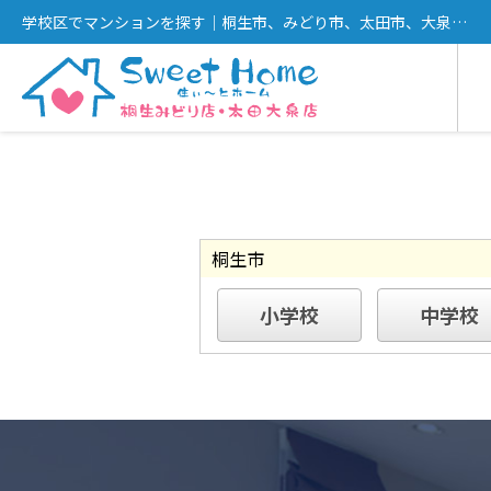
学校区でマンションを探す｜桐生市、みどり市、太田市、大泉町
の不動産購入・売却はSweet Homeへ
桐生市
小学校
中学校