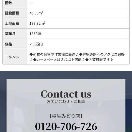
階数
－
2
建物面積
49.58m
2
土地面積
188.32m
築年月
1963年
価格
290万円
◆荷物の保管や作業場に最適♪◆幹線道路へのアクセス良好
コメント
♪◆カースペースは３台以上可能♪◆内覧可能です♪
Contact us
お問い合わせ・ご相談
【桐生みどり店】
0120-706-726