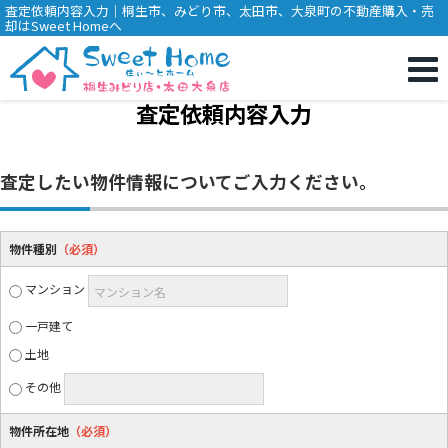
査定依頼内容入力｜桐生市、みどり市、太田市、大泉町の不動産購入・売
却はSweet Homeへ
査定依頼内容入力
査定したい物件情報についてご入力ください。
物件種別
（必須）
マンション
マンション名
一戸建て
土地
その他
物件所在地
（必須）