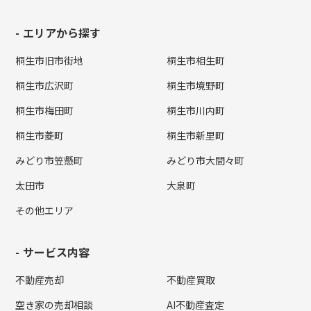
エリアから探す
桐生市旧市街地
桐生市相生町
桐生市広沢町
桐生市境野町
桐生市梅田町
桐生市川内町
桐生市菱町
桐生市新里町
みどり市笠懸町
みどり市大間々町
太田市
大泉町
その他エリア
サービス内容
不動産売却
不動産買取
空き家の売却相談
AI不動産査定