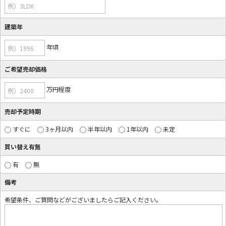
例）3LDK
建築年
年頃
例）1996
ご希望売却価格
万円程度
例）2400
売却予定時期
すぐに
3ヶ月以内
半年以内
1年以内
未定
買い替え有無
有
無
備考
希望条件、ご質問などがございましたらご記入ください。